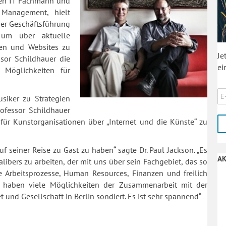
nen IT Fachmann und
Management, hielt
der Geschäftsführung
 um über aktuelle
men und Websites zu
Je
sor Schildhauer die
ei
 Möglichkeiten für
siker zu Strategien
rofessor Schildhauer
für Kunstorganisationen über „Internet und die Künste“ zu
f seiner Reise zu Gast zu haben“ sagte Dr. Paul Jackson. „Es
AK
alibers zu arbeiten, der mit uns über sein Fachgebiet, das so
 Arbeitsprozesse, Human Resources, Finanzen und freilich
ir haben viele Möglichkeiten der Zusammenarbeit mit der
t und Gesellschaft in Berlin sondiert. Es ist sehr spannend“