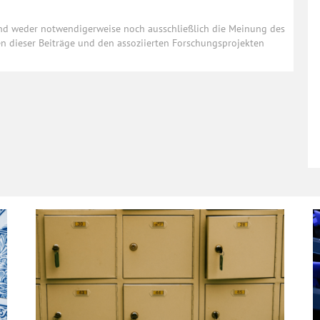
und weder notwendigerweise noch ausschließlich die Meinung des
ten dieser Beiträge und den assoziierten Forschungsprojekten