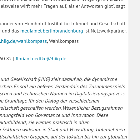
sweise wirft mehr Fragen auf, als er Antworten gibt“, sagt
exander von Humboldt Institut für Internet und Gesellschaft
r und das
media:net berlinbrandenburg
ist Netzwerkpartner.
.hiig.de/wahlkompass
, Wahlkompass
760 82 |
florian.luedtke@hiig.de
und Gesellschaft (HIIG) zielt darauf ab, die dynamische
schen. Es soll ein tieferes Verständnis des Zusammenspiels
ischen und technischen Normen im Digitalisierungsprozess
che Grundlage für den Dialog der verschiedenen
esellschaft geschaffen werden. Wesentlicher Bezugsrahmen
annungsfeld von Governance und Innovation. Diese
turbildend; sie werden praktisch in allen
en Sektoren wirksam: in Staat und Verwaltung, Unternehmen
lschaftlichen Gruppen, auf der lokalen bis hin zur globalen