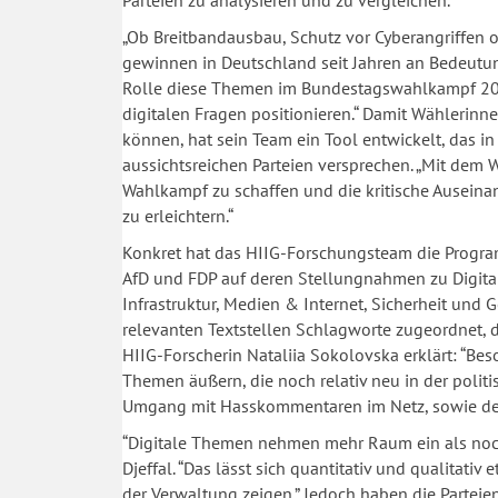
„Ob Breitbandausbau, Schutz vor Cyberangriffen
gewinnen in Deutschland seit Jahren an Bedeutung“
Rolle diese Themen im Bundestagswahlkampf 2017
digitalen Fragen positionieren.“ Damit Wählerinne
können, hat sein Team ein Tool entwickelt, das in 
aussichtsreichen Parteien versprechen. „Mit dem 
Wahlkampf zu schaffen und die kritische Auseina
zu erleichtern.“
Konkret hat das HIIG-Forschungsteam die Progr
AfD und FDP auf deren Stellungnahmen zu Digitalpo
Infrastruktur, Medien & Internet, Sicherheit und
relevanten Textstellen Schlagworte zugeordnet, d
HIIG-Forscherin Nataliia Sokolovska erklärt: “Bes
Themen äußern, die noch relativ neu in der polit
Umgang mit Hasskommentaren im Netz, sowie den
“Digitale Themen nehmen mehr Raum ein als noch
Djeffal. “Das lässt sich quantitativ und qualitati
der Verwaltung zeigen.” Jedoch haben die Partei