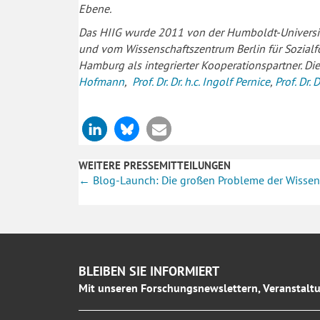
Ebene.
Das HIIG wurde 2011 von der Humboldt-Universität
und vom Wissenschaftszentrum Berlin für Sozial
Hamburg als integrierter Kooperationspartner. Di
Hofmann
,
Prof. Dr. Dr. h.c. Ingolf Pernice
,
Prof. Dr.
WEITERE PRESSEMITTEILUNGEN
Posts
← Blog-Launch: Die großen Probleme der Wissen
navigation
BLEIBEN SIE INFORMIERT
Mit unseren Forschungsnewslettern, Veranstaltu