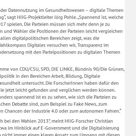
 oder Datennutzung im Gesundheitswesen – digitale Themen
, sagt HIIG-Projektleiter Jörg Pohle. „Spannend ist, welche
 spielen. Die Parteien müssen sich mehr denn je zu
n und Wähler die Positionen der Parteien leicht vergleichen
allen digitalpolitischen Bereichen zeigt, was die
Wahlkompass Digitales versuchen wir, Transparenz im
ndersetzung mit den Parteipositionen zu digitalen Themen
amme von CDU/CSU, SPD, DIE LINKE, Bündnis 90/Die Grünen,
litik in den Bereichen Arbeit, Bildung, Digitale
 Gesundheit untersucht. Die ForscherInnen haben dafür den
ie jetzt leicht gefunden und verglichen werden können.
onders spannend ist es zu sehen, wie sich die Parteien zu
ischen Debatte sind, zum Beispiel zu Fake News, zum
 Chancen der Industrie 4.0 oder zum autonomen Fahren.“
 bei den Wahlen 2013”, meint HIIG-Forscher Christian
v etwa im Hinblick auf E-Government und die Digitalisierung
en nicht immer einen klaren Ansatz zum Umgang mit diesen