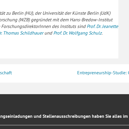
 zu Berlin (HU), der Universität der Künste Berlin (UdK)
forschung (WZB) gegründet mit dem Hans-Bredow-Institut
e ForschungsdirektorInnen des Instituts sind
Prof. Dr. Jeanette
 Dr. Thomas Schildhauer
und
Prof. Dr. Wolfgang Schulz
.
schaft
Entrepreneurship-Studie:
ngseinladungen und Stellenausschreibungen haben Sie alles im 