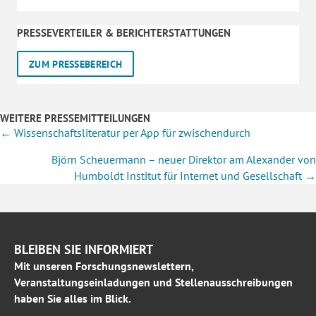
PRESSEVERTEILER & BERICHTERSTATTUNGEN
ZUM PRESSEBEREICH
WEITERE PRESSEMITTEILUNGEN
Posts
← Wissenschaftsliteratur per App für zwischendurch
navigation
Björn Scheuermann – neuer Direktor am Alexander von
Humboldt Institut für Internet und Gesellschaft →
BLEIBEN SIE INFORMIERT
Mit unseren Forschungsnewslettern,
Veranstaltungseinladungen und Stellenausschreibungen
haben Sie alles im Blick.