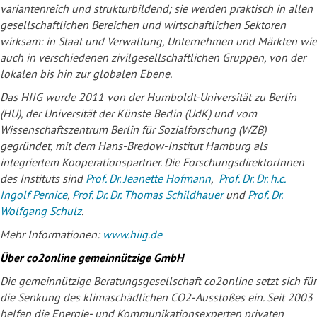
variantenreich und strukturbildend; sie werden praktisch in allen
gesellschaftlichen Bereichen und wirtschaftlichen Sektoren
wirksam: in Staat und Verwaltung, Unternehmen und Märkten wie
auch in verschiedenen zivilgesellschaftlichen Gruppen, von der
lokalen bis hin zur globalen Ebene.
Das HIIG wurde 2011 von der Humboldt-Universität zu Berlin
(HU), der Universität der Künste Berlin (UdK) und vom
Wissenschaftszentrum Berlin für Sozialforschung (WZB)
gegründet, mit dem Hans-Bredow-Institut Hamburg als
integriertem Kooperationspartner. Die ForschungsdirektorInnen
des Instituts sind
Prof. Dr. Jeanette Hofmann
,
Prof. Dr. Dr. h.c.
Ingolf Pernice
,
Prof. Dr. Dr. Thomas Schildhauer
und
Prof. Dr.
Wolfgang Schulz
.
Mehr Informationen:
www.hiig.de
Über co2online gemeinnützige GmbH
Die gemeinnützige Beratungsgesellschaft co2online setzt sich für
die Senkung des klimaschädlichen CO2-Ausstoßes ein. Seit 2003
helfen die Energie- und Kommunikationsexperten privaten