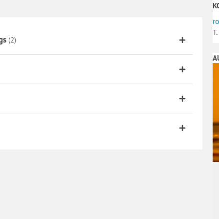
K
r
T
gs
(2)
A