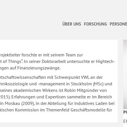
ÜBER UNS
FORSCHUNG
PERSONE
rojektleiter forschte er mit seinem Team zur
f Things“. In seiner Doktorarbeit untersuchte er Hightech-
ungen auf Finanzierungszwänge.
 Wirtschaftswissenschaften mit Schwerpunkt VWL an der
Techniksoziologie und -management in Stockholm (MSc) und
 seines akademischen Wirkens ist Robin Mitgründer von
 2015). Erfahrungen und Expertisen sammelte er im Bereich
in Moskau (2009), in der Abteilung für induktives Laden bei
päischen Kommission im Themenfeld Geschäftsmodelle für
P
E