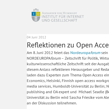
04 Juni 2012
Reflektionen zu Open Acce
Am 8. Juni 2012 feiert das
Nordeuropa
forum
sein
NORDEUROPA
forum
– Zeitschrift für Politik, Wir
kulturwissenschaftliche Zeitschrift seit der Ausg
diesem Anlass reflektieren Herausgeber und Redak
laden dazu Experten zum Thema Open Access ein.
Economics, Helsinki, Finnish open access workgr
media services, Humboldt-Universität zu Berlin; N
publishing and OA expert und Michael Seadle (Be
Universität zu Berlin wird Sascha Friesike vom Al
an der Diskussion teilnehmen.