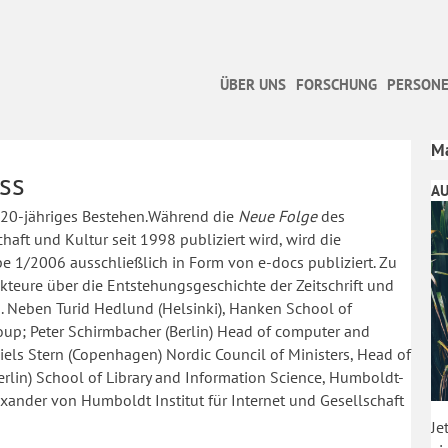
ÜBER UNS
FORSCHUNG
PERSONE
Ma
ss
AU
 20-jähriges Bestehen.Während die
Neue Folge
des
tschaft und Kultur seit 1998 publiziert wird, wird die
abe 1/2006 ausschließlich in Form von e-docs publiziert. Zu
teure über die Entstehungsgeschichte der Zeitschrift und
 Neben Turid Hedlund (Helsinki), Hanken School of
oup; Peter Schirmbacher (Berlin) Head of computer and
iels Stern (Copenhagen) Nordic Council of Ministers, Head of
rlin) School of Library and Information Science, Humboldt-
exander von Humboldt Institut für Internet und Gesellschaft
Je