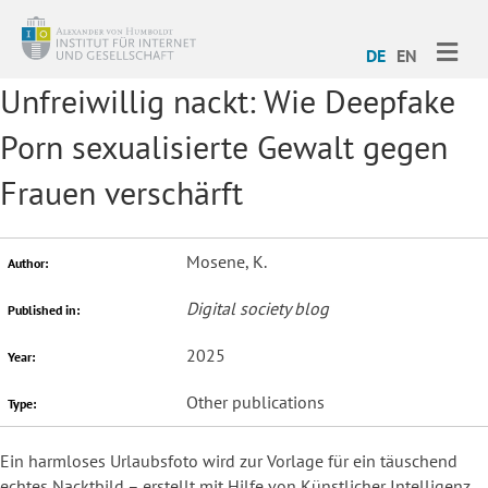
ME
DE
EN
Unfreiwillig nackt: Wie Deepfake
Porn sexualisierte Gewalt gegen
Frauen verschärft
Mosene, K.
Author:
Digital society blog
Published in:
2025
Year:
Other publications
Type:
Ein harmloses Urlaubsfoto wird zur Vorlage für ein täuschend
echtes Nacktbild – erstellt mit Hilfe von Künstlicher Intelligenz