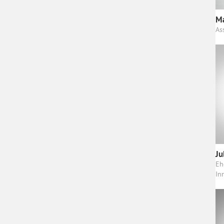
Ma
As
Ju
Eh
In