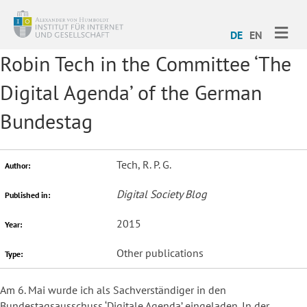
ME
DE
EN
Robin Tech in the Committee ‘The
Digital Agenda’ of the German
Bundestag
Tech, R. P. G.
Author:
Digital Society Blog
Published in:
2015
Year:
Other publications
Type:
Am 6. Mai wurde ich als Sachverständiger in den
Bundestagsausschuss ‘Digitale Agenda’ eingeladen. In der