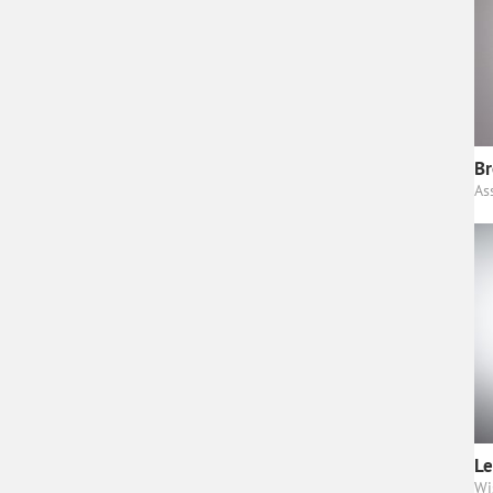
B
As
Le
Wi