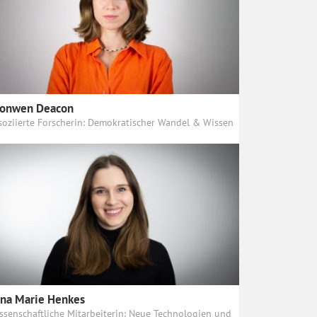
ronwen Deacon
soziierte Forscherin: Demokratischer Wandel & Wissen
na Marie Henkes
ssenschaftliche Mitarbeiterin: Neue Technologien und