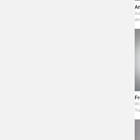
An
As
de
Fr
Wi
Tr