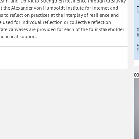
Learn-and-Do Kit to Strengthen Resilience through Creativity
at the Alexander von Humboldt Institute for Internet and
 to reflect on practices at the interplay of resilience and
be used for indivdual reflection or collective reflection
arate canvases are provided for each of the four stakeholder
idactical support.
CO