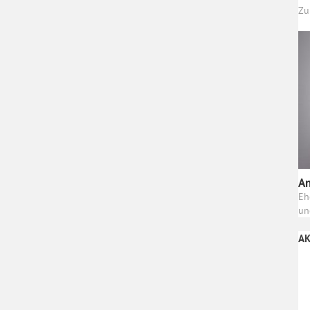
Zu
An
Eh
un
AK