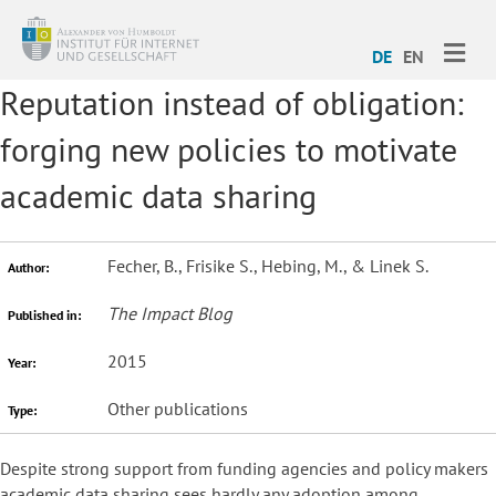
ME
DE
EN
Reputation instead of obligation:
forging new policies to motivate
academic data sharing
Fecher, B., Frisike S., Hebing, M., & Linek S.
Author:
The Impact Blog
Published in:
2015
Year:
Other publications
Type:
Despite strong support from funding agencies and policy makers
academic data sharing sees hardly any adoption among