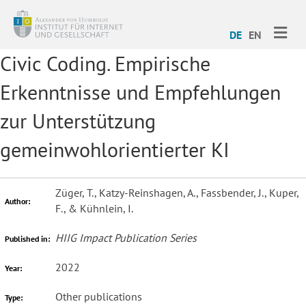
ME
DE
EN
Civic Coding. Empirische
Erkenntnisse und Empfehlungen
zur Unterstützung
gemeinwohlorientierter KI
Züger, T., Katzy-Reinshagen, A., Fassbender, J., Kuper,
Author:
F., & Kühnlein, I.
HIIG Impact Publication Series
Published in:
2022
Year:
Other publications
Type: