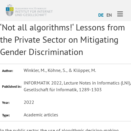
ME
DE
EN
‘Not all algorithms!‘ Lessons from
the Private Sector on Mitigating
Gender Discrimination
Winkler, M., Köhne, S., & Klöpper, M.
Author:
INFORMATIK 2022, Lecture Notes in Informatics (LNI),
Published in:
Gesellschaft für Informatik, 1289-1303
2022
Year:
Academic articles
Type:
In the public sector, the use of algorithmic decision-making