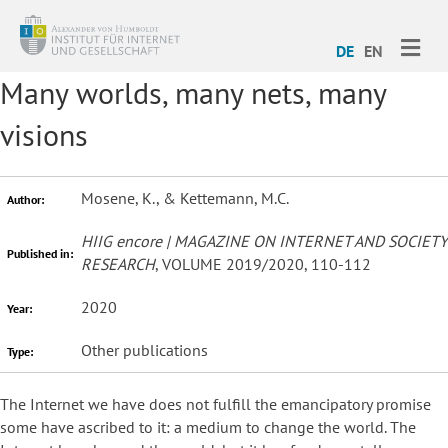
ME
DE
EN
Many worlds, many nets, many
visions
Mosene, K., & Kettemann, M.C.
Author:
HIIG encore | MAGAZINE ON INTERNET AND SOCIETY
Published in:
RESEARCH
, VOLUME 2019/2020, 110-112
2020
Year:
Other publications
Type:
The Internet we have does not fulfill the emancipatory promise
some have ascribed to it: a medium to change the world. The