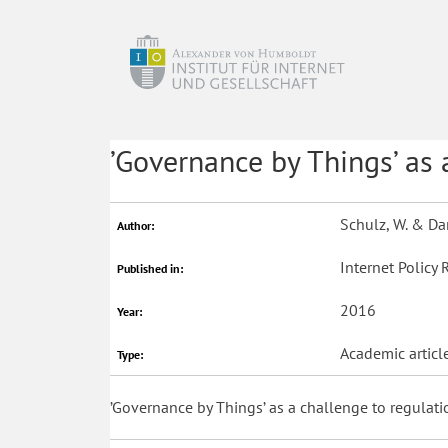
’Governance by Things’ as 
Schulz, W. & Dan
Author:
Internet Policy 
Published in:
2016
Year:
Academic articl
Type:
’Governance by Things’ as a challenge to regulati