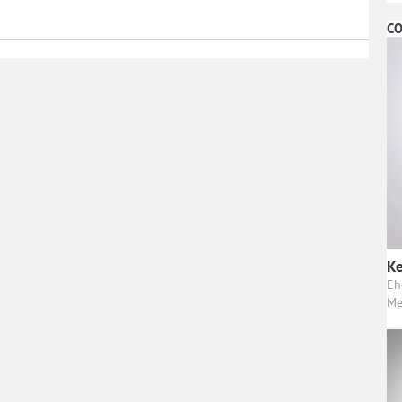
CO
Ke
Eh
Me