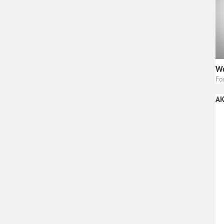
Wo
Fo
AK