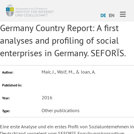
ME
DE
EN
Germany Country Report: A first
analyses and profiling of social
enterprises in Germany. SEFORÏS.
Mair, J., Wolf, M., & Ioan, A.
Author:
Published in:
2016
Year:
Other publications
Type:
Eine erste Analyse und ein erstes Profil von Sozialunternehmen in
Deutschland vorgelegt vom SEFORÏS Forschungskonsortium