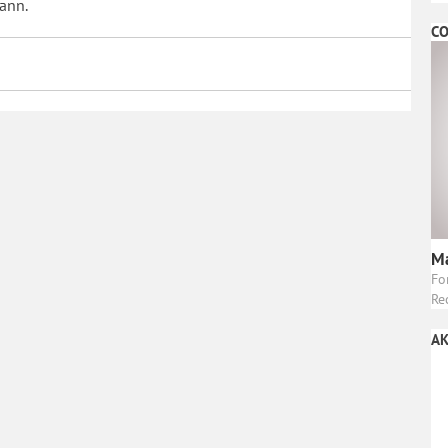
mann.
CO
Ma
Fo
Re
AK