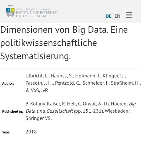
ME
DE
EN
Dimensionen von Big Data. Eine
politikwissenschaftliche
Systematisierung.
Ulbricht, L., Haunss, S., Hofmann, J., Klinger, U.,
Passoth, J.-H., Pentzold, C., Schneider, I., Straßheim, H.,
Author:
& Voß, J.-P.
B. Kolany-Raiser, R. Heil, C. Orwat, & Th. Hoeren,
Big
Data und Gesellschaft
(pp. 151-231). Wiesbaden:
Published in:
Springer VS.
2018
Year: