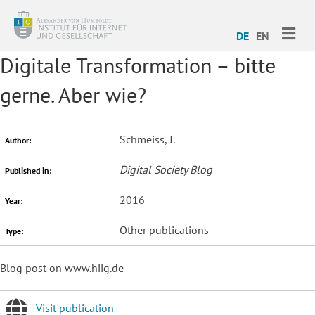
ME
DE
EN
Digitale Transformation – bitte
gerne. Aber wie?
Schmeiss, J.
Author:
Digital Society Blog
Published in:
2016
Year:
Other publications
Type:
Blog post on www.hiig.de
Visit publication