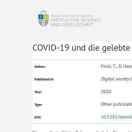
COVID-19 und die gelebte 
Fisse, T., & Haas
Author:
Digital society 
Published in:
2020
Year:
Other publicati
Type:
10.5281/zeno
DOI: