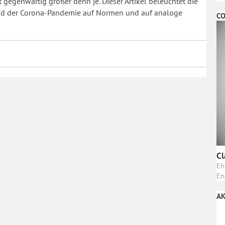
t gegenwärtig größer denn je. Dieser Artikel beleuchtet die
end der Corona-Pandemie auf Normen und auf analoge
CO
Cl
Eh
En
AK