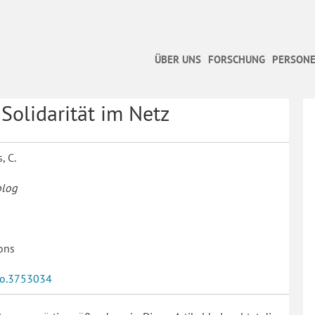
ÜBER UNS
FORSCHUNG
PERSONE
Solidarität im Netz
, C.
blog
ons
do.3753034