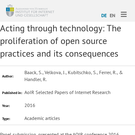
ME
DE
EN
Acting through technology: The
proliferation of open source
practices and its consequences
Baack, S., Velkova, J., Kubitschko, S., Ferrer, R., &
Author:
Handler, R.
AoIR Selected Papers of Internet Research
Published in:
2016
Year:
Academic articles
Type:
Panel submission, presented at the AOIR conference 2016.