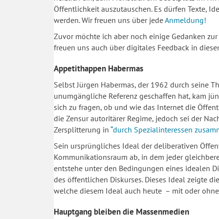
Öffentlichkeit auszutauschen. Es dürfen Texte, I
werden. Wir freuen uns über jede
Anmeldung!
Zuvor möchte ich aber noch einige Gedanken zur Öf
freuen uns auch über digitales Feedback in dies
Appetithappen Habermas
Selbst Jürgen Habermas, der 1962 durch seine Th
unumgängliche Referenz geschaffen hat, kam jüng
sich zu fragen, ob und wie das Internet die Öffent
die Zensur autoritärer Regime, jedoch sei der Nach
Zersplitterung in
“durch Spezialinteressen zusam
Sein ursprüngliches Ideal der deliberativen Öffent
Kommunikationsraum ab, in dem jeder gleichberech
entstehe unter den Bedingungen eines idealen Dis
des öffentlichen Diskurses. Dieses Ideal zeigte di
welche diesem Ideal auch heute – mit oder ohne 
Hauptgang bleiben die Massenmedien