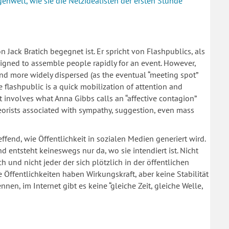
enwelt, wie sie die Netzidealisten der ersten Stunde
n Jack Bratich begegnet ist. Er spricht von Flashpublics, als
signed to assemble people rapidly for an event. However,
d and more widely dispersed (as the eventual “meeting spot”
e flashpublic is a quick mobilization of attention and
It involves what Anna Gibbs calls an “affective contagion”
theorists associated with sympathy, suggestion, even mass
ffend, wie Öffentlichkeit in sozialen Medien generiert wird.
nd entsteht keineswegs nur da, wo sie intendiert ist. Nicht
h und nicht jeder der sich plötzlich in der öffentlichen
e Öffentlichkeiten haben Wirkungskraft, aber keine Stabilität
en, im Internet gibt es keine “gleiche Zeit, gleiche Welle,