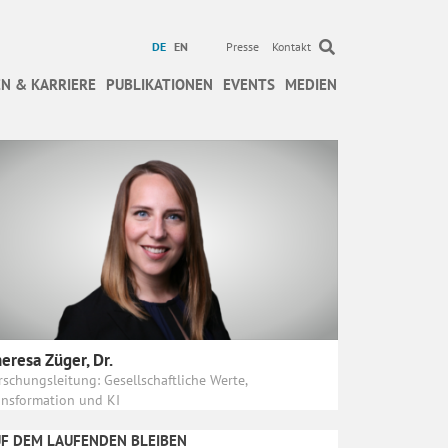
DE
EN
Presse
Kontakt
N & KARRIERE
PUBLIKATIONEN
EVENTS
MEDIEN
eresa Züger, Dr.
rschungsleitung: Gesellschaftliche Werte,
ansformation und KI
F DEM LAUFENDEN BLEIBEN