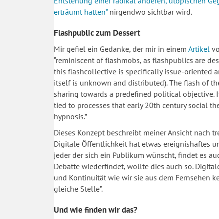
Entstehung einer radikal anderen, utopischen Geg
erträumt hatten”
nirgendwo sichtbar wird.
Flashpublic zum Dessert
Mir gefiel ein Gedanke, der mir in einem
Artikel
vo
“reminiscent of flashmobs, as flashpublics are de
this flashcollective is specifically issue-oriente
itself is unknown and distributed). The flash of th
sharing towards a predefined political objective. 
tied to processes that early 20th century social 
hypnosis.”
Dieses Konzept beschreibt meiner Ansicht nach tre
Digitale Öffentlichkeit hat etwas ereignishaftes u
jeder der sich ein Publikum wünscht, findet es auc
Debatte wiederfindet, wollte dies auch so. Digital
und Kontinuität wie wir sie aus dem Fernsehen kenn
gleiche Stelle”.
Und wie finden wir das?