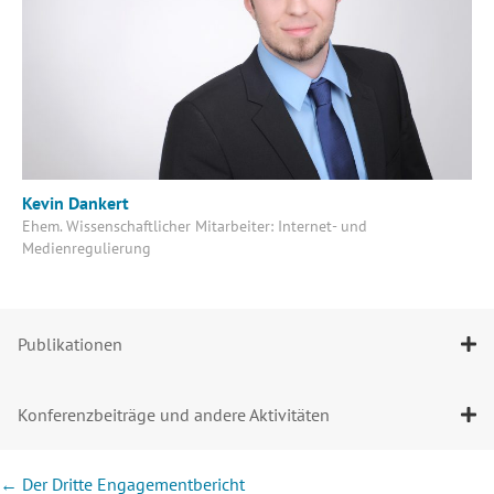
Kevin Dankert
Ehem. Wissenschaftlicher Mitarbeiter: Internet- und
Medienregulierung
Publikationen
Konferenzbeiträge und andere Aktivitäten
Posts
← Der Dritte Engagementbericht