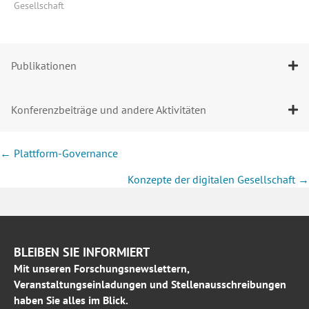
Gesellschaft
Publikationen
Konferenzbeiträge und andere Aktivitäten
Posts
← Plattform-Governance
navigation
Konzepte der digitalen Gesellschaft →
BLEIBEN SIE INFORMIERT
Mit unseren Forschungsnewslettern,
Veranstaltungseinladungen und Stellenausschreibungen
haben Sie alles im Blick.