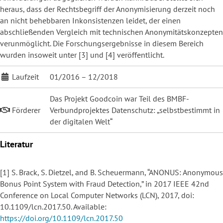
heraus, dass der Rechtsbegriff der Anonymisierung derzeit noch
an nicht behebbaren Inkonsistenzen leidet, der einen
abschließenden Vergleich mit technischen Anonymitätskonzepten
verunmöglicht. Die Forschungsergebnisse in diesem Bereich
wurden insoweit unter [3] und [4] veröffentlicht.
Laufzeit
01/2016 – 12/2018
Das Projekt Goodcoin war Teil des BMBF-
Förderer
Verbundprojektes Datenschutz: „selbstbestimmt in
der digitalen Welt“
Literatur
[1] S. Brack, S. Dietzel, and B. Scheuermann, “ANONUS: Anonymous
Bonus Point System with Fraud Detection,” in 2017 IEEE 42nd
Conference on Local Computer Networks (LCN), 2017, doi:
10.1109/lcn.2017.50. Available:
https://doi.org/10.1109/lcn.2017.50