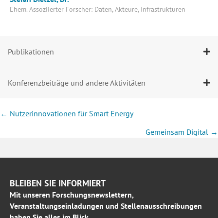
Ehem. Assoziierter Forscher: Daten, Akteure, Infrastrukturen
Publikationen
Konferenzbeiträge und andere Aktivitäten
Posts
← Nutzerinnovationen für Smart Energy
navigation
Gemeinsam Digital →
BLEIBEN SIE INFORMIERT
Mit unseren Forschungsnewslettern,
Veranstaltungseinladungen und Stellenausschreibungen
haben Sie alles im Blick.