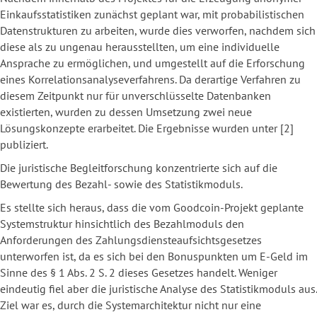
Einkaufsstatistiken zunächst geplant war, mit probabilistischen
Datenstrukturen zu arbeiten, wurde dies verworfen, nachdem sich
diese als zu ungenau herausstellten, um eine individuelle
Ansprache zu ermöglichen, und umgestellt auf die Erforschung
eines Korrelationsanalyseverfahrens. Da derartige Verfahren zu
diesem Zeitpunkt nur für unverschlüsselte Datenbanken
existierten, wurden zu dessen Umsetzung zwei neue
Lösungskonzepte erarbeitet. Die Ergebnisse wurden unter [2]
publiziert.
Die juristische Begleitforschung konzentrierte sich auf die
Bewertung des Bezahl- sowie des Statistikmoduls.
Es stellte sich heraus, dass die vom Goodcoin-Projekt geplante
Systemstruktur hinsichtlich des Bezahlmoduls den
Anforderungen des Zahlungsdiensteaufsichtsgesetzes
unterworfen ist, da es sich bei den Bonuspunkten um E-Geld im
Sinne des § 1 Abs. 2 S. 2 dieses Gesetzes handelt. Weniger
eindeutig fiel aber die juristische Analyse des Statistikmoduls aus.
Ziel war es, durch die Systemarchitektur nicht nur eine