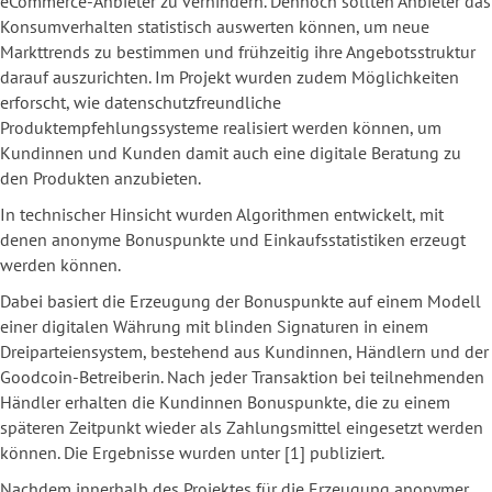
eCommerce-Anbieter zu verhindern. Dennoch sollten Anbieter das
Konsumverhalten statistisch auswerten können, um neue
Markttrends zu bestimmen und frühzeitig ihre Angebotsstruktur
darauf auszurichten. Im Projekt wurden zudem Möglichkeiten
erforscht, wie datenschutzfreundliche
Produktempfehlungssysteme realisiert werden können, um
Kundinnen und Kunden damit auch eine digitale Beratung zu
den Produkten anzubieten.
In technischer Hinsicht wurden Algorithmen entwickelt, mit
denen anonyme Bonuspunkte und Einkaufsstatistiken erzeugt
werden können.
Dabei basiert die Erzeugung der Bonuspunkte auf einem Modell
einer digitalen Währung mit blinden Signaturen in einem
Dreiparteiensystem, bestehend aus Kundinnen, Händlern und der
Goodcoin-Betreiberin. Nach jeder Transaktion bei teilnehmenden
Händler erhalten die Kundinnen Bonuspunkte, die zu einem
späteren Zeitpunkt wieder als Zahlungsmittel eingesetzt werden
können. Die Ergebnisse wurden unter [1] publiziert.
Nachdem innerhalb des Projektes für die Erzeugung anonymer