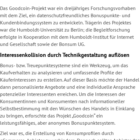
Das Goodcoin-Projekt war ein dreijähriges Forschungsvorhaben
mit dem Ziel, ein datenschutzfreundliches Bonuspunkte- und
Kundenbindungssystem zu entwickeln. Trägerin des Projektes
war die Humboldt-Universität zu Berlin; die Begleitforschung
erfolgte in Kooperation mit dem Humboldt-Institut für Internet
und Gesellschaft sowie der Bonsum UG.
Interessenkollision durch Technikgestaltung auflösen
Bonus- bzw. Treuepunktesysteme sind ein Werkzeug, um das
Kaufverhalten zu analysieren und umfassende Profile der
Käuferinteressen zu erstellen. Auf dieser Basis möchte der Handel
dann personalisierte Angebote und eine individuelle Ansprache
potenzieller Interessenten erreichen. Um die Interessen der
Konsumentinnen und Konsumenten nach informationeller
Selbstbestimmung mit den Wünschen des Handels in Einklang
zu bringen, erforschte das Projekt „Goodcoin“ ein
leistungsfähiges, aber anonymes Bonuspunktesystem.
Ziel war es, die Erstellung von Konsumprofilen durch