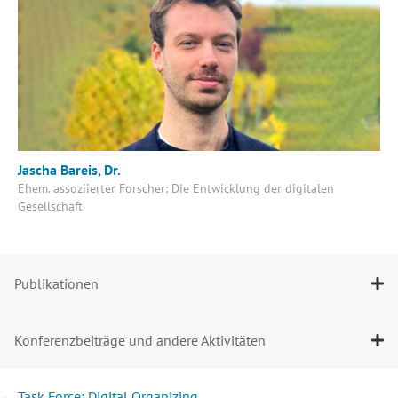
Jascha Bareis, Dr.
Ehem. assoziierter Forscher: Die Entwicklung der digitalen
Gesellschaft
Publikationen
Konferenzbeiträge und andere Aktivitäten
Posts
← Task Force: Digital Organizing