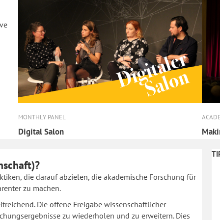
ive
MONTHLY PANEL
ACADE
Digital Salon
Makin
TI
nschaft)?
ktiken, die darauf abzielen, die akademische Forschung für
arenter zu machen.
reichend. Die offene Freigabe wissenschaftlicher
schungsergebnisse zu wiederholen und zu erweitern. Dies