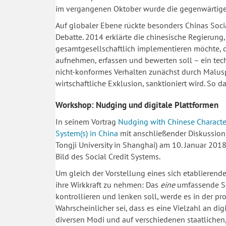
im vergangenen Oktober wurde die gegenwärtige
Auf globaler Ebene rückte besonders Chinas Soci
Debatte. 2014 erklärte die chinesische Regierung,
gesamtgesellschaftlich implementieren möchte, d
aufnehmen, erfassen und bewerten soll – ein tec
nicht-konformes Verhalten zunächst durch Malusp
wirtschaftliche Exklusion, sanktioniert wird. So 
Workshop: Nudging und digitale Plattformen
In seinem Vortrag
Nudging with Chinese Characteri
System(s) in China
mit anschließender Diskussion
Tongji University in Shanghai) am 10. Januar 2018
Bild des Social Credit Systems.
Um gleich der Vorstellung eines sich etablieren
ihre Wirkkraft zu nehmen: Das
eine
umfassende Soc
kontrollieren und lenken soll, werde es in der p
Wahrscheinlicher sei, dass es eine Vielzahl an di
diversen Modi und auf verschiedenen staatlichen