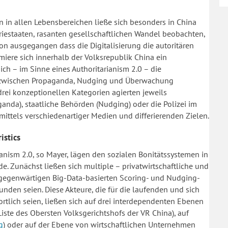
n in allen Lebensbereichen ließe sich besonders in China
riestaaten, rasanten gesellschaftlichen Wandel beobachten,
on ausgegangen dass die Digitalisierung die autoritären
iere sich innerhalb der Volksrepublik China ein
sich – im Sinne eines Authoritarianism 2.0 – die
ets zwischen Propaganda, Nudging und Überwachung
 drei konzeptionellen Kategorien agierten jeweils
aganda), staatliche Behörden (Nudging) oder die Polizei im
 mittels verschiedenartiger Medien und differierenden Zielen.
istics
ianism 2.0, so Mayer, lägen den sozialen Bonitätssystemen in
e. Zunächst ließen sich multiple – privatwirtschaftliche und
e gegenwärtigen Big-Data-basierten Scoring- und Nudging-
nden seien. Diese Akteure, die für die laufenden und sich
tlich seien, ließen sich auf drei interdependenten Ebenen
Liste des Obersten Volksgerichtshofs der VR China), auf
g
) oder auf der Ebene von wirtschaftlichen Unternehmen