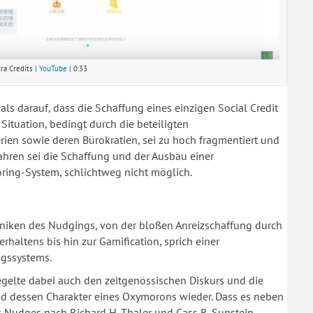
ra Credits |
YouTube
| 0:33
ls darauf, dass die Schaffung eines einzigen Social Credit
Situation, bedingt durch die beteiligten
terien sowie deren Bürokratien, sei zu hoch fragmentiert und
ahren sei die Schaffung und der Ausbau einer
oring-System, schlichtweg nicht möglich.
hniken des Nudgings, von der bloßen Anreizschaffung durch
rhaltens bis hin zur Gamification, sprich einer
ngssystems.
egelte dabei auch den zeitgenössischen Diskurs und die
nd dessen Charakter eines Oxymorons wieder. Dass es neben
 Nudges nach Richard H. Thaler und Cass R. Sunstein