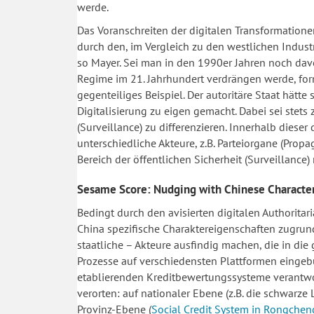
werde.
Das Voranschreiten der digitalen Transformatione
durch den, im Vergleich zu den westlichen Indust
so Mayer. Sei man in den 1990er Jahren noch dav
Regime im 21. Jahrhundert verdrängen werde, form
gegenteiliges Beispiel. Der autoritäre Staat hätte 
Digitalisierung zu eigen gemacht. Dabei sei st
(Surveillance) zu differenzieren. Innerhalb dieser
unterschiedliche Akteure, z.B. Parteiorgane (Prop
Bereich der öffentlichen Sicherheit (Surveillance)
Sesame Score: Nudging with Chinese Character
Bedingt durch den avisierten digitalen Authoritar
China spezifische Charaktereigenschaften zugrund
staatliche – Akteure ausfindig machen, die in di
Prozesse auf verschiedensten Plattformen eingebu
etablierenden Kreditbewertungssysteme verantwor
verorten: auf nationaler Ebene (z.B. die schwarze 
Provinz-Ebene (
Social Credit System in Rongchen