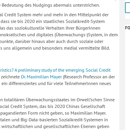
 Bedeutung des Nudgings abermals unterstrichen.
al Credit System mehr und mehr in den Mittelpunkt der
 dass sie bis 2020 ein staatliches Sozialkredit-System
as das soziokulturelle Verhalten ihrer BürgerInnen
F
hnokratisches und digitales (Überwachungs-)System, in dem
unkte, darüber hinaus aber auch durch soziale oder
das uns allgemein und besonders medial vermittelte Bild.
stics? A preliminary study of the emerging Social Credit
 zeichnete
Dr. Maximilian Mayer
(Research Professor an der
 ein differenziertes und für viele TeilnehmerInnen neues
den totalitären Überwachungsstaates im Orwell’schen Sinne
ial Credit System, das bis 2020 Chinas Gesellschaft
ropagandierten Form nicht geben, so Maximilian Mayer.
gitalen und Big-Data-basierten Sozialkredit-Systemen in
, wirtschaftlichen und gesellschaftlichen Ebenen geben