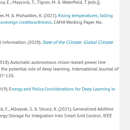
oy, E., Maycock, T., Tignor, M. & Waterfield, T. (eds.)].
mer, M. & Mohaddes, K. (2021).
Rising temperatures, falling
sovereign creditworthiness.
CAMA Working Paper No.
 Information. (2020).
State of the Climate: Global Climate
 (2018). Automatic autonomous vision-based power line
 the potential role of deep learning.
International Journal of
107-120.
019). E
nergy and Policy Considerations for Deep Learning in
ck, F., Albayrak, S. & Strunz, K. (2021). Generalized Additive
rgy Storage for Integration Into Smart Grid Control.
IEEE