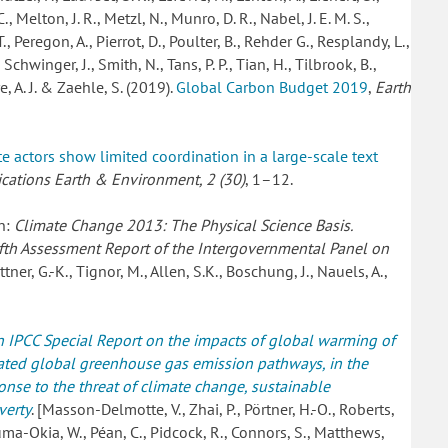
 Melton, J. R., Metzl, N., Munro, D. R., Nabel, J. E. M. S.,
T., Peregon, A., Pierrot, D., Poulter, B., Rehder G., Resplandy, L.,
chwinger, J., Smith, N., Tans, P. P., Tian, H., Tilbrook, B.,
e, A. J. & Zaehle, S. (2019).
Global Carbon Budget 2019
,
Earth
te actors show limited coordination in a large-scale text
ations Earth & Environment, 2 (30)
, 1–12.
In:
Climate Change 2013: The Physical Science Basis.
ifth Assessment Report of the Intergovernmental Panel on
attner, G.-K., Tignor, M., Allen, S.K., Boschung, J., Nauels, A.,
n IPCC Special Report on the impacts of global warming of
lated global greenhouse gas emission pathways, in the
onse to the threat of climate change, sustainable
verty
. [Masson-Delmotte, V., Zhai, P., Pörtner, H.-O., Roberts,
fouma-Okia, W., Péan, C., Pidcock, R., Connors, S., Matthews,