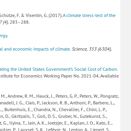
Schütze, F. & Visentin, G. (2017).
A climate stress-test of the
 (4),
283–288.
ergy.
al and economic impacts of climate.
Science, 353 (6304)
,
ting the United States Government’s Social Cost of Carbon.
nstitute for Economics Working Paper No. 2021-04, Available
 M., Andrew, R. M., Hauck, J., Peters, G. P., Peters, W., Pongratz,
anadell, J. G., Ciais, P., Jackson, R. B., Anthoni, P., Barbero, L.,
., Buitenhuis, E., Chandra, N., Chevallier, F., Chini, L. P.,
an, D., Gkritzalis, T., Goll, D. S., Gruber, N., Gutekunst, S.,
G., Ilyina, T., Jain, A. K., Joetzjer, E., Kaplan, J. O., Kato, E.,
tzer, P., Lauvset, S. K., Lefèvre, N., Lenton, A., Lienert, S.,