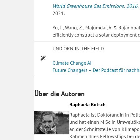
World Greenhouse Gas Emissions: 2016.
2021.
Yu, J., Wang, Z., Majumdar, A. & Rajagopa
efficiently construct a solar deployment 
UNICORN IN THE FIELD
Climate Change AI
Future Changers – Der Podcast für nachh
Über die Autoren
Raphaela Kotsch
Raphaela ist Doktorandin in Poli
und hat einen M.Sc in Umweltöko
an der Schnittstelle von Klimap
Rahmen ihres Fellowships bei der