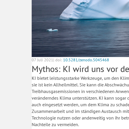
07 Juli 2021| doi:
10.5281/zenodo.5045468
Mythos: KI wird uns vor 
KI bietet leistungsstarke Werkzeuge, um den K
sie ist kein Allheilmittel. Sie kann die Abschwäch
Treibhausgasemissionen in verschiedenen Anwend
veränderndes Klima unterstützen. KI kann sogar d
auch eingesetzt werden, um dem Klima zu schad
Zusammenarbeit und im ständigen Austausch mit 
Technologie nutzen oder anderweitig von ihr be
Nachteile zu vermeiden.