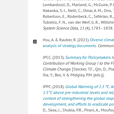
Lombardozzi, D., Marland, G., McGuire, P. C.,
Nakaoka, S.-I., Neill, C., Omar, A. M., Ono, 
Robertson, E., Rödenbeck, C., Séférian, R., S
Tubiello, F. N., van der Werf, G. R., Wiltshir
System Science Data
,
11
(4), 1783–1838.
Hsu, A. & Rauber, R. (2021).
Diverse clima
analysis of strategy documents.
Communic
IPCC. (2013).
Summary for Policymakers
. 
Contribution of Working Group I to the F
Climate Change.
[Stocker, T.F., Qin, D., Pl
Xia, Y., Bex, V. & Midgley, P.M. (eds.)].
IPPC. (2018).
Global Warming of 1.5 ºC
.
A
1.5°C above pre-industrial levels and re
context of strengthening the global resp
development, and efforts to eradicate po
D., Skea, J., Shukla, P.R., Pirani, A., Mou