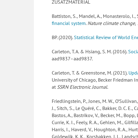
ZUSATZMATERIAL
Battiston, S., Mandel, A., Monasterolo, I., 
financial system
.
Nature climate change, 7
BP. (2020).
Statistical Review of World En
Carleton, T. A. & Hsiang, S. M. (2016).
Soci
aad9837–aad9837.
Carleton, T. & Greenstone, M. (2021).
Upda
University of Chicago, Becker Friedman I
at
SSRN Electronic Journal
.
Friedlingstein, P., Jones, M. W., O’Sullivan,
J., Sitch, S., Le Quéré, C., Bakker, D. C. E., C
Bastos, A., Bastrikov, V., Becker, M., Bopp, L
Currie, K. I., Feely, R. A., Gehlen, M., Gilfill
Harris, I., Haverd, V., Houghton, R. A., Hurtt, 
Goldewijk, K. K., Korsbakken, J. I., Landschü