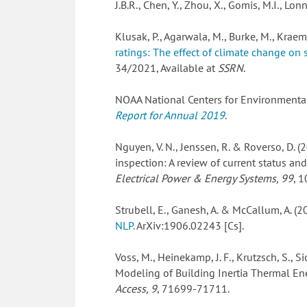
J.B.R., Chen, Y., Zhou, X., Gomis, M.I., Lonn
Klusak, P., Agarwala, M., Burke, M., Krae
ratings: The effect of climate change on 
34/2021, Available at
SSRN
.
NOAA National Centers for Environmental
Report for Annual 2019
.
Nguyen, V. N., Jenssen, R. & Roverso, D.
inspection: A review of current status and
Electrical Power & Energy Systems, 99
, 
Strubell, E., Ganesh, A. & McCallum, A. (2
NLP.
ArXiv:1906.02243 [Cs].
Voss, M., Heinekamp, J. F., Krutzsch, S., Si
Modeling of Building Inertia Thermal Ene
Access, 9
, 71699-71711.