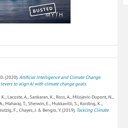
 D. (2020).
Artificial Intelligence and Climate Change.
 levers to align AI with climate change goals
.
, K., Lacoste, A., Sankaran, K., Ross, A., Milojevic-Dupont, N.,
, Maharaj, T., Sherwin, E., Mukkavilli, S., Kording, K.,
reutzig, F., Chayes, J. & Bengio, Y. (2019).
Tackling Climate