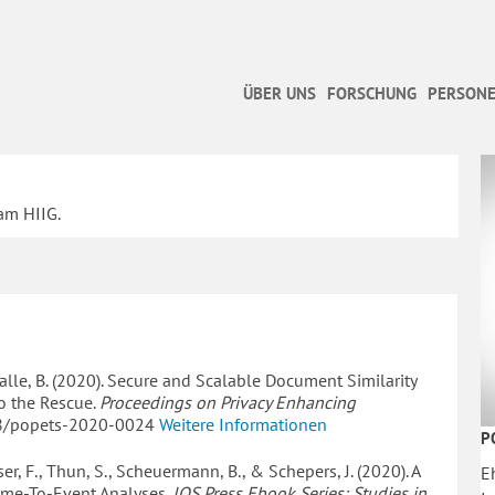
ÜBER UNS
FORSCHUNG
PERSONE
am HIIG.
alle, B. (2020). Secure and Scalable Document Similarity
to the Rescue.
Proceedings on Privacy Enhancing
478/popets-2020-0024
Weitere Informationen
P
r, F., Thun, S., Scheuermann, B., & Schepers, J. (2020). A
E
Time-To-Event Analyses.
IOS Press Ebook Series: Studies in