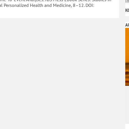
I
tal Personalized Health and Medicine, 8–12. DOI:
K
A