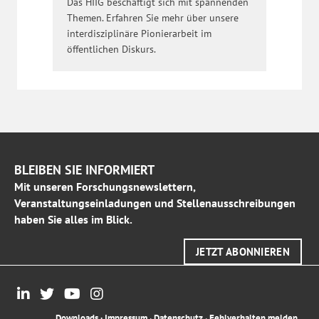
Das HIIG beschäftigt sich mit spannenden
Themen. Erfahren Sie mehr über unsere
interdisziplinäre Pionierarbeit im
öffentlichen Diskurs.
BLEIBEN SIE INFORMIERT
Mit unseren Forschungsnewslettern,
Veranstaltungseinladungen und Stellenausschreibungen
haben Sie alles im Blick.
JETZT ABONNIEREN
Downloads
·
Impressum
·
Datenschutz
·
Fehlverhalten melden