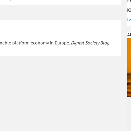
E
K
l
A
tainable platform economy in Europe.
Digital Society Blog
.