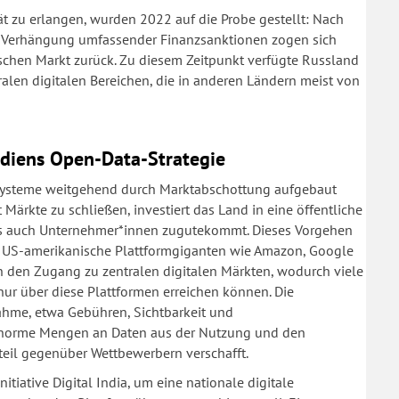
ät zu erlangen, wurden 2022 auf die Probe gestellt: Nach
er Verhängung umfassender Finanzsanktionen zogen sich
schen Markt zurück. Zu diesem Zeitpunkt verfügte Russland
ralen digitalen Bereichen, die in anderen Ländern meist von
Indiens Open-Data-Strategie
systeme weitgehend durch Marktabschottung aufgebaut
 Märkte zu schließen, investiert das Land in eine öffentliche
 als auch Unternehmer*innen zugutekommt. Dieses Vorgehen
en: US-amerikanische Plattformgiganten wie Amazon, Google
en den Zugang zu zentralen digitalen Märkten, wodurch viele
r über diese Plattformen erreichen können. Die
ahme, etwa Gebühren, Sichtbarkeit und
norme Mengen an Daten aus der Nutzung und den
teil gegenüber Wettbewerbern verschafft.
itiative Digital India, um eine nationale digitale