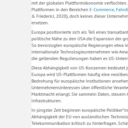
mit der globalen Plattformökonomie verflochten.
Plattformen in den Bereichen
E-Commerce, Fahrdi
& Friederici, 2020), doch keines dieser Unterne
ersetzen.
Europa positionierte sich als Teil eines transatl
politische Nähe zu den USA die Expansion der gr
So bevorzugten europäische Regierungen etwa i
internationale Technologieunternehmen wie Amazo
die geltenden Regulierungen haben es US-Untern
Diese Abhängigkeit von US-Konzernen bedeutet jed
Europa wird US-Plattformen häufig eine neolibera
Bedrohung für europäische Institutionen ansehen (
Unternehmensinteressen über öffentliche Verant
Marktmacht erlangt. Sie sammeln Daten, steuern 
Infrastrukturen.
In jüngster Zeit beginnen europäische Politiker*
Abhängigkeit der EU von ausländischen Technolo
Telekommunikation kritisch zu hinterfragen. Sch