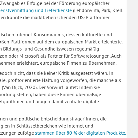
 Zwar gab es Erfolge bei der Förderung europäischer
enstvermittlung und Lieferdienste
(Lehdonvirta, Park, Krell
hmen konnte die marktbeherrschenden US-Plattformen
antischen Internet-Konsumraums, dessen kulturelle und
oßen Plattformen auf dem europäischen Markt erleichterte.
m Bildungs- und Gesundheitswesen regelmäßig
n oder Microsoft als Partner für Softwarelösungen. Auch
ehmen erleichtert, europäische Firmen zu übernehmen.
och nicht, dass sie keiner Kritik ausgesetzt wären. In
le, profitorientierte Haltung vorgeworfen, die manche als
Van Dijck, 2020). Der Vorwurf lautet: Indem sie
wortung stellen, haben diese Firmen übermäßige
Algorithmen und prägen damit zentrale digitale
innen und politische Entscheidungsträger*innen, die
gien in Schlüsselbereichen wie Internet und
ätzungen zufolge
stammen über 80 % der digitalen Produkte,