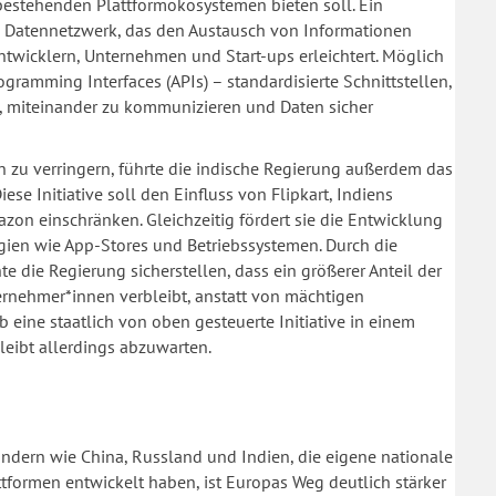
u bestehenden Plattformökosystemen bieten soll. Ein
es Datennetzwerk, das den Austausch von Informationen
twicklern, Unternehmen und Start-ups erleichtert. Möglich
ogramming Interfaces (APIs) – standardisierte Schnittstellen,
n, miteinander zu kommunizieren und Daten sicher
zu verringern, führte die indische Regierung außerdem das
iese Initiative soll den Einfluss von Flipkart, Indiens
 einschränken. Gleichzeitig fördert sie die Entwicklung
gien wie App-Stores und Betriebssystemen. Durch die
te die Regierung sicherstellen, dass ein größerer Anteil der
ernehmer*innen verbleibt, anstatt von mächtigen
eine staatlich von oben gesteuerte Initiative in einem
bleibt allerdings abzuwarten.
ndern wie China, Russland und Indien, die eigene nationale
tformen entwickelt haben, ist Europas Weg deutlich stärker