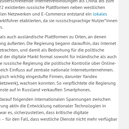
züberschreitende Internetverbindungen als China. Bis zum
2 existierten russische Plattformen neben westlichen
ialen Netzwerken und E-Commerce entstand ein
lokales
Marktführer etablierten, da sie russischsprachige Nutzer*innen
n.
 als auch ausländische Plattformen zu Orten, an denen
ung äußerten. Die Regierung begann daraufhin, das Internet
trachten, und damit als Bedrohung für die politische
d der digitale Markt formal sowohl für inländische als auch
e russische Regierung die politische Kontrolle über Online-
eich Einfluss auf zentrale nationale Internetunternehmen.
gisch wichtig eingestufte Firmen, darunter Yandex
Netzwerk), wachsen konnten. So verpflichtete die Regierung
ienste auf in Russland verkauften Smartphones.
 darauf folgenden internationalen Spannungen zwischen
ung aktiv die Entwicklung nationaler Technologien in
 es, sicherzustellen, dass kritische digitale
n – für den Fall, dass westliche Dienste nicht mehr verfügbar