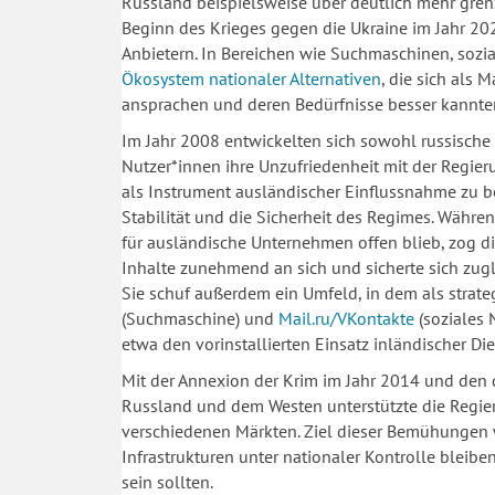
Russland beispielsweise über deutlich mehr gren
Beginn des Krieges gegen die Ukraine im Jahr 202
Anbietern. In Bereichen wie Suchmaschinen, soz
Ökosystem nationaler Alternativen
, die sich als 
ansprachen und deren Bedürfnisse besser kannte
Im Jahr 2008 entwickelten sich sowohl russische
Nutzer*innen ihre Unzufriedenheit mit der Regier
als Instrument ausländischer Einflussnahme zu be
Stabilität und die Sicherheit des Regimes. Währen
für ausländische Unternehmen offen blieb, zog di
Inhalte zunehmend an sich und sicherte sich zugl
Sie schuf außerdem ein Umfeld, in dem als strate
(Suchmaschine) und
Mail.ru/VKontakte
(soziales 
etwa den vorinstallierten Einsatz inländischer D
Mit der Annexion der Krim im Jahr 2014 und den
Russland und dem Westen unterstützte die Regier
verschiedenen Märkten. Ziel dieser Bemühungen war
Infrastrukturen unter nationaler Kontrolle bleibe
sein sollten.