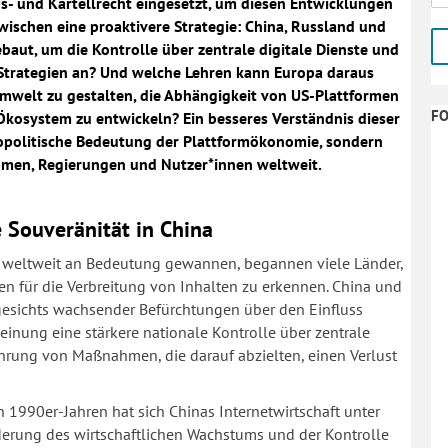
 und Kartellrecht eingesetzt, um diesen Entwicklungen
wischen eine proaktivere Strategie: China, Russland und
baut, um die Kontrolle über zentrale digitale Dienste und
 Strategien an? Und welche Lehren kann Europa daraus
 Umwelt zu gestalten, die Abhängigkeit von US-Plattformen
F
Ökosystem zu entwickeln? Ein besseres Verständnis dieser
geopolitische Bedeutung der Plattformökonomie, sondern
hmen, Regierungen und Nutzer*innen weltweit.
e Souveränität in China
en weltweit an Bedeutung gewannen, begannen viele Länder,
ren für die Verbreitung von Inhalten zu erkennen. China und
gesichts wachsender Befürchtungen über den Einfluss
inung eine stärkere nationale Kontrolle über zentrale
nführung von Maßnahmen, die darauf abzielten, einen Verlust
n 1990er-Jahren hat sich Chinas Internetwirtschaft unter
rderung des wirtschaftlichen Wachstums und der Kontrolle