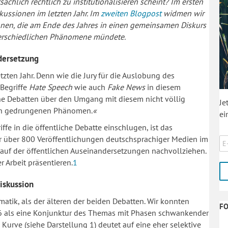
ächlich rechtlich zu institutionalisieren scheint? Im ersten
skussionen im letzten Jahr. Im
zweiten Blogpost
widmen wir
onen, die am Ende des Jahres in einen gemeinsamen Diskurs
nterschiedlichen Phänomene mündete.
ndersetzung
tzten Jahr. Denn wie die Jury für die Auslobung des
 Begriffe
Hate Speech
wie auch
Fake News
in diesem
iche Debatten über den Umgang mit diesem nicht völlig
Je
ein gedrungenen Phänomen.
«
ei
riffe in die öffentliche Debatte einschlugen, ist das
er über 800 Veröffentlichungen deutschsprachiger Medien im
rlauf der öffentlichen Auseinandersetzungen nachvollziehen.
 Arbeit präsentieren.
1
iskussion
tik, als der älteren der beiden Debatten. Wir konnten
F
2016 als eine Konjunktur des Themas mit Phasen schwankender
 Kurve (siehe Darstellung 1) deutet auf eine eher selektive