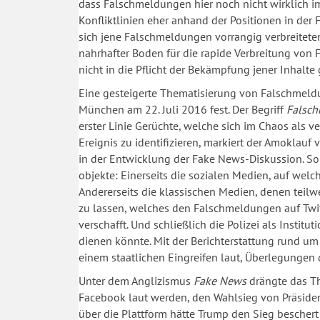
dass Falschmeldungen hier noch nicht wirklich i
Konfliktlinien eher anhand der Positionen in der 
sich jene Falschmeldungen vorrangig verbreitete
nahrhafter Boden für die rapide Verbreitung von
nicht in die Pflicht der Bekämpfung jener Inhal
Eine gesteigerte Thematisierung von Falschmeld
München am 22. Juli 2016 fest. Der Begriff
Falsc
erster Linie Gerüchte, welche sich im Chaos als v
Ereignis zu identifizieren, markiert der Amoklau
in der Entwicklung der Fake News-Diskussion. So f
objekte: Einerseits die sozialen Medien, auf wel
Andererseits die klassischen Medien, denen teil
zu lassen, welches den Falschmeldungen auf Twi
verschafft. Und schließlich die Polizei als Instit
dienen könnte. Mit der Berichterstattung rund 
einem staatlichen Eingreifen laut, Überlegungen 
Unter dem Anglizismus
Fake News
drängte das Th
Facebook laut werden, den Wahlsieg von Präside
über die Plattform hätte Trump den Sieg bescher