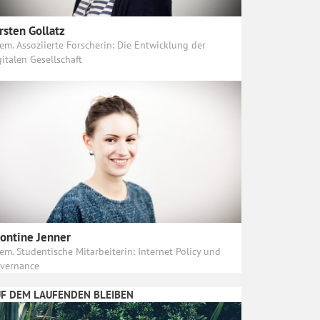
rsten Gollatz
em. Assoziierte Forscherin: Die Entwicklung der
gitalen Gesellschaft
ontine Jenner
em. Studentische Mitarbeiterin: Internet Policy und
vernance
F DEM LAUFENDEN BLEIBEN