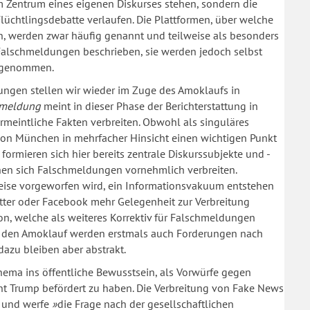
m Zentrum eines eigenen Diskurses stehen, sondern die
Flüchtlingsdebatte verlaufen. Die Plattformen, über welche
n, werden zwar häufig genannt und teilweise als besonders
 Falschmeldungen beschrieben, sie werden jedoch selbst
te genommen.
ungen stellen wir wieder im Zuge des Amoklaufs in
hmeldung
meint in dieser Phase der Berichterstattung in
ermeintliche Fakten verbreiten. Obwohl als singuläres
f von München in mehrfacher Hinsicht einen wichtigen Punkt
ormieren sich hier bereits zentrale Diskurssubjekte und -
chen sich Falschmeldungen vornehmlich verbreiten.
weise vorgeworfen wird, ein Informationsvakuum entstehen
tter oder Facebook mehr Gelegenheit zur Verbreitung
ution, welche als weiteres Korrektiv für Falschmeldungen
um den Amoklauf werden erstmals auch Forderungen nach
dazu bleiben aber abstrakt.
ema ins öffentliche Bewusstsein, als Vorwürfe gegen
nt Trump befördert zu haben. Die Verbreitung von Fake News
t und werfe
»
die Frage nach der gesellschaftlichen