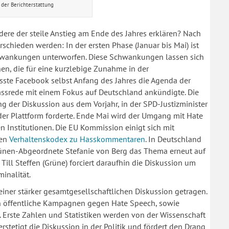
 der Berichterstattung
re der steile Anstieg am Ende des Jahres erklären? Nach
chieden werden: In der ersten Phase (Januar bis Mai) ist
chwankungen unterworfen. Diese Schwankungen lassen sich
en, die für eine kurzlebige Zunahme in der
lusste Facebook selbst Anfang des Jahres die Agenda der
rede mit einem Fokus auf Deutschland ankündigte. Die
ung der Diskussion aus dem Vorjahr, in der SPD-Justizminister
r Plattform forderte. Ende Mai wird der Umgang mit Hate
 Institutionen. Die EU Kommission einigt sich mit
nen
Verhaltenskodex zu Hasskommentaren
. In Deutschland
 Grünen-Abgeordnete Stefanie von Berg das Thema erneut auf
ill Steffen (Grüne) forciert daraufhin die Diskussion um
inalität.
ner stärker gesamtgesellschaftlichen Diskussion getragen.
en öffentliche Kampagnen gegen Hate Speech, sowie
. Erste Zahlen und Statistiken werden von der Wissenschaft
verstetigt die Diskussion in der Politik und fördert den Drang