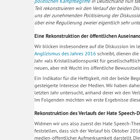
politischen Kampfbegriffe
in Deutschland nun tats
Teil rekonstruieren wir den Verlauf der beiden Di
uns der zunehmenden Politisierung der Diskussi
über eine Regulierung zweier eigentlich sehr u
Eine Rekonstruktion der öffentlichen Auseina
Wir blicken insbesondere auf die Diskussion im le
Anglizismus des Jahres 2016
schreibt, dienen die
Jahr
»
als Kristallisationspunkt für gesellschaftl
neuen, aber mit Wucht ins öffentliche Bewussts
Ein Indikator für die Heftigkeit, mit der beide Beg
gesteigerte Interesse der Medien. Wir haben dah
letzten Jahr untersucht, anhand derer wir den Ve
Im Folgenden möchten wir erste Ergebnisse dieser
Rekonstruktion des Verlaufs der Hate Speech-D
Widmen wir uns also zuerst der Hate Speech-Thema
feststellen, dass sich der Verlauf bis Oktober 
medien-öffentlicher Aufmerksamkeit darstellt. Die