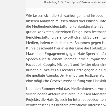
Darstellung 1: Die “Hate Speech”-Diskussion als Verlauf
Wie lassen sich die Schwankungen und insbesonde
unseren Analysen müssen dabei drei Phasen unters
die Medienberichterstattung konjunkturellen S
gut an konkreten, einzelnen Ereignissen festmach
Berichterstattung verantwortlich sind. So beeinf
Medien, indem es mehrere Maßnahmen gegen Hass
Kurve beschreibt hier in erster Linie die Fortsetz
Maas mehr Engagement gegen Hate Speech auf de
Speech auch zu einem Thema für die europäischen
Facebook, Google, Microsoft und Twitter über ei
bringt ein lokaler Fall rechter Hetze gegen die
die mediale Agenda. Der Hamburger Justizsenator T
eine mögliche Gesetzesverschärfung von Hasskrim
Über den Sommer wird das Medieninteresse von ei
Verschiedene Akteure initiieren in diesen Monat
Projekte, die Hate Speech im Internet beobachten
veröffentlicht. Das breitere öffentliche Interesse 