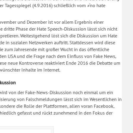
er Tagesspiegel (4.9.2016) schließlich vom
»
‘no hate
November und Dezember ist vor allem Ergebnis einer
ie dritte Phase der Hate Speech-Diskussion lässt sich nicht
retieren. Weitestgehend löst sich die Diskussion um Hate
e in sozialen Netzwerken auftritt. Stattdessen wird diese
ie zum Jahresende mit großer Wucht in das öffentliche
 den USA und die Frage nach dem Einfluss von Fake News,
Diese neue Kontroverse reaktiviert Ende 2016 die Debatte um
ünschter Inhalte im Internet.
skussion
wird von der Fake-News-Diskussion noch einmal um ein
isierung von Falschmeldungen lässt sich im Wesentlichen in
esondere die Rolle der Plattformen, allen voran Facebook,
hiedlich gefasst und rückt zunehmend in den Fokus der