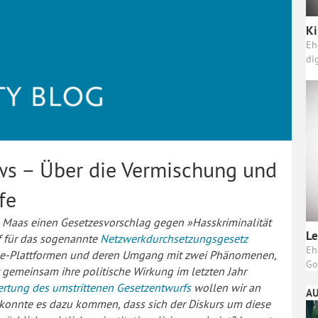
Ki
Eh
di
s – Über die Vermischung und
fe
ko Maas einen Gesetzesvorschlag gegen »Hasskriminalität
Le
rf für das sogenannte
Netzwerkdurchsetzungsgesetz
Eh
nline-Plattformen und deren Umgang mit zwei Phänomenen,
Go
gemeinsam ihre politische Wirkung im letzten Jahr
rtung des umstrittenen Gesetzentwurfs
wollen wir an
AU
konnte es dazu kommen, dass sich der Diskurs um diese