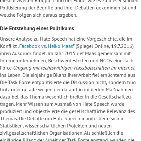
diesem zweiten Blogpost nun der Frage, wie es zu dieser starken
Politisierung der Begriffe und ihrer Debatten gekommen ist und
welche Folgen sich daraus ergeben.
Die Entstehung eines Politikums
Unsere Analyse zu Hate Speech hat eine Vorgeschichte, die im
Konflikt „
Facebook vs. Heiko Maas
” (Spiegel Online, 19.7.2016)
ihren Ausdruck findet. Im Jahr 2015 rief Maas gemeinsam mit
Internetunternehmen, Beschwerdestellen und NGOs eine Task
Force
Umgang mit rechtswidrigen Hassbotschaften im Internet
ins Leben.
Die einjährige Bilanz ihrer Arbeit fiel ernüchternd aus.
Die Task Force entpolitisierte die Diskussion nicht, sondern trug
trotz oder gerade wegen der daraufhin initiierten Maßnahmen
dazu bei, das Thema wesentlich breiter in die Gesellschaft zu
tragen. Mehr Wissen zum Ausmaß von Hate Speech wurde
produziert und objektivierte die gesellschaftliche Relevanz des
Themas. Die Debatte um Hate Speech manifestierte sich in
Statistiken, wissenschaftlichen Projekten und neuen
zivilgesellschaftlichen Organisationen. Als schließlich die
einjährige Bilanz der Arbeit der Task Force anstand, wurden die