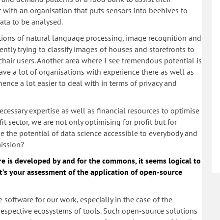
ct with an organisation that puts sensors into beehives to
ata to be analysed.
ations of natural language processing, image recognition and
ently trying to classify images of houses and storefronts to
chair users. Another area where I see tremendous potential is
ave a lot of organisations with experience there as well as
ence a lot easier to deal with in terms of privacy and
cessary expertise as well as financial resources to optimise
it sector, we are not only optimising for profit but for
e the potential of data science accessible to everybody and
mission?
 is developed by and for the commons, it seems logical to
t’s your assessment of the application of open-source
software for our work, especially in the case of the
spective ecosystems of tools. Such open-source solutions