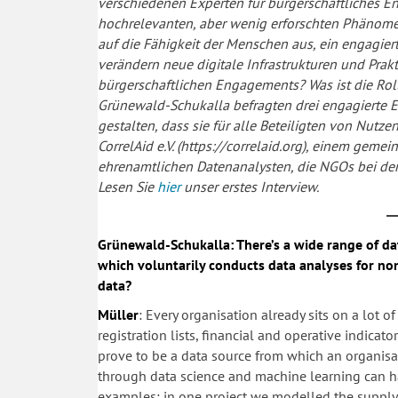
verschiedenen Experten für bürgerschaftliches E
hochrelevanten, aber wenig erforschten Phänomen
auf die Fähigkeit der Menschen aus, ein engagier
verändern neue digitale Infrastrukturen und Pr
bürgerschaftlichen Engagements? Was ist die Ro
Grünewald-Schukalla befragten drei engagierte Exp
gestalten, dass sie für alle Beteiligten von Nutze
CorrelAid e.V. (https://correlaid.org), einem gem
ehrenamtlichen Datenanalysten, die NGOs bei der
Lesen Sie
hier
unser erstes Interview.
Grünewald-Schukalla: There’s a wide range of dat
which voluntarily conducts data analyses for no
data?
Müller
: Every organisation already sits on a lot o
registration lists, financial and operative indic
prove to be a data source from which an organisa
through data science and machine learning can h
examples: in one project we modelled the supply 