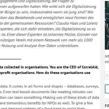
ngagement und Digitalisierung, die Fragen zu
en aufgeworfen haben. Wie wirkt sich die Digitalisierung
ter Bürger zu sein, insbesondere wenn sie jung sind? Wie
aktiken das Bestehende und ermöglichen neue Formen des
lle der gemeinsamen Ressourcen? Claudia Haas und Lorenz
erten, die sich dafür einsetzen, die Digitalisierung so zu
n ist. Einer dieser Experten ist Johannes Müller, Gründer von
einnützigen Verein mit einem Netzwerk von mehr als 1000
 Nutzung und Analyse ihrer Daten unterstützen.
Je
ei
a collected in organisations. You are the CEO of CorrelAid,
nprofit organisations. How do these organisations use
f data. It comes in all forms and shapes – databases, surveys,
ators. Even text based-documents like meeting minutes can
tion can learn something. Making use of these kinds of data
ave tremendous benefits for NPOs as well. To give a few
F
and demand patterns of a food bank to assist their