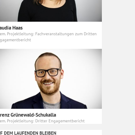
audia Haas
em. Projektleitung: Fachveranstaltungen zum Dritten
gagementbericht
renz Grünewald-Schukalla
em. Projektleitung: Dritter Engagementbericht
F DEM LAUFENDEN BLEIBEN