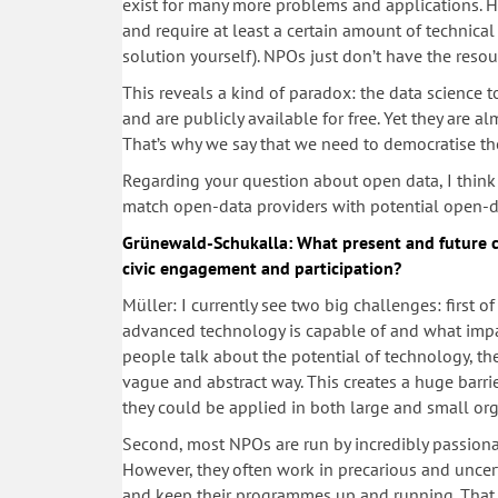
exist for many more problems and applications. H
and require at least a certain amount of technica
solution yourself). NPOs just don’t have the reso
This reveals a kind of paradox: the data science
and are publicly available for free. Yet they are 
That’s why we say that we need to democratise the
Regarding your question about open data, I think 
match open-data providers with potential open-da
Grünewald-Schukalla: What present and future c
civic engagement and participation?
Müller: I currently see two big challenges: first 
advanced technology is capable of and what impac
people talk about the potential of technology, they
vague and abstract way. This creates a huge barr
they could be applied in both large and small org
Second, most NPOs are run by incredibly passion
However, they often work in precarious and uncerta
and keep their programmes up and running. That 