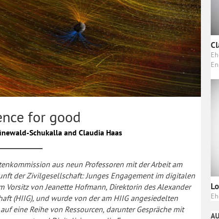
Cl
Eh
En
ence for good
rünewald-Schukalla and Claudia Haas
rtenkommission aus neun Professoren mit der Arbeit am
nft der Zivilgesellschaft: Junges Engagement im digitalen
Lo
m Vorsitz von Jeanette Hofmann, Direktorin des Alexander
Eh
haft (HIIG), und wurde von der am HIIG angesiedelten
ch auf eine Reihe von Ressourcen, darunter Gespräche mit
AU