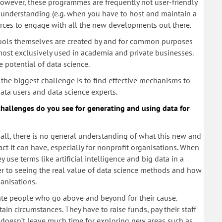
owever, these programmes are frequently not user-friendly
l understanding (e.g. when you have to host and maintain a
urces to engage with all the new developments out there.
 tools themselves are created by and for common purposes
almost exclusively used in academia and private businesses.
 potential of data science.
the biggest challenge is to find effective mechanisms to
ta users and data science experts.
hallenges do you see for generating and using data for
of all, there is no general understanding of what this new and
t it can have, especially for nonprofit organisations. When
 use terms like artificial intelligence and big data in a
ier to seeing the real value of data science methods and how
anisations.
ate people who go above and beyond for their cause.
in circumstances. They have to raise funds, pay their staff
doesn’t leave much time for exploring new areas such as