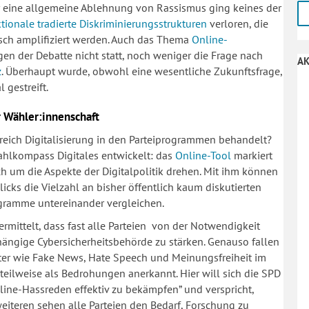
 eine allgemeine Ablehnung von Rassismus ging keines der
ktionale tradierte Diskriminierungsstrukturen
verloren, die
isch amplifiziert werden. Auch das Thema
Online-
en der Debatte nicht statt, noch weniger die Frage nach
AK
z
. Überhaupt wurde, obwohl eine wesentliche Zukunftsfrage,
 gestreift.
r Wähler:innenschaft
eich Digitalisierung in den Parteiprogrammen behandelt?
Wahlkompass Digitales entwickelt: das
Online-Tool
markiert
ch um die Aspekte der Digitalpolitik drehen. Mit ihm können
cks die Vielzahl an bisher öffentlich kaum diskutierten
gramme untereinander vergleichen.
mittelt, dass fast alle Parteien von der Notwendigkeit
hängige Cybersicherheitsbehörde zu stärken. Genauso fallen
er wie Fake News, Hate Speech und Meinungsfreiheit im
eilweise als Bedrohungen anerkannt. Hier will sich die SPD
line-Hassreden effektiv zu bekämpfen” und verspricht,
iteren sehen alle Parteien den Bedarf, Forschung zu