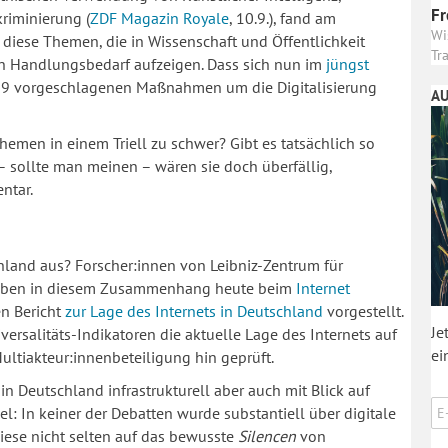
Fr
riminierung (
ZDF Magazin Royale
, 10.9.), fand am
Wi
diese Themen, die in Wissenschaft und Öffentlichkeit
Tr
n Handlungsbedarf aufzeigen. Dass sich nun im
jüngst
19 vorgeschlagenen Maßnahmen um die Digitalisierung
AU
hemen in einem Triell zu schwer? Gibt es tatsächlich so
 sollte man meinen – wären sie doch überfällig,
entar.
chland aus? Forscher:innen von Leibniz-Zentrum für
 haben in diesem Zusammenhang heute beim
Internet
n Bericht
zur Lage des Internets in Deutschland
vorgestellt.
Je
ersalitäts-Indikatoren die aktuelle Lage des Internets auf
ei
ltiakteur:innenbeteiligung hin geprüft.
 in Deutschland infrastrukturell aber auch mit Blick auf
l: In keiner der Debatten wurde substantiell über digitale
iese nicht selten auf das bewusste
Silencen
von