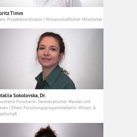
oritz Timm
em. Projektkoordinator | Wissenschaftlicher Mitarbeiter
taliia Sokolovska, Dr.
soziierte Forscherin: Demokratischer Wandel und
ssen | Ehem. Forschungsprogammleiterin: Wissen &
sellschaft