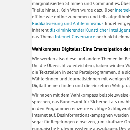
marginalisierten Stimmen und Communities. Über
Trielle hinaus. Kein Wort wurde dazu über
interse
offline wie online zunehmen und teils algorithm
Radikalisierung und Antifeminismus
findet entgeg
inhärent
diskriminierender Künstlicher Intelligen
das Thema
Internet Governance
noch nicht einmal
Wahlkompass Digitales: Eine Emanzipation de
Wie werden also diese und andere Themen im Ber
Um die Übersicht zu erleichtern, haben wir den 
die Textstellen in sechs Parteiprogrammen, die si
Wähler:innen und Journalist:innen mit wenigen Kli
Digitalthemen finden und die einzelnen Wahlpro
Wir haben mit dem Wahlkompass beispielsweise er
sprechen, das Bundesamt für Sicherheit als unab
in den Programmen einzelne wichtige Schlagwört
Internet auf. Desinformationskampagnen werden t
sogar für Regelungen einsetzen, „um strafbare On
europäische Frühwarnsysteme auszubauen. Des we