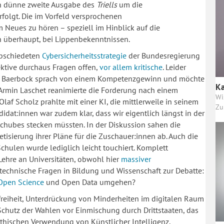
ch dünne zweite Ausgabe des
Triells
um die
olgt. Die im Vorfeld versprochenen
Neues zu hören – speziell im Hinblick auf die
nn überhaupt, bei Lippenbekenntnissen.
abschiedeten
Cybersicherheitsstrategie
der Bundesregierung
pektive durchaus Fragen offen,
vor allem kritische
. Leider
na Baerbock sprach von einem Kompetenzgewinn und möchte
Ka
 Armin Laschet reanimierte die Forderung nach einem
Wi
laf Scholz prahlte mit einer KI, die mittlerweile in seinem
Zu
idat:innen war zudem klar, dass wir eigentlich längst in der
schubes stecken müssten. In der Diskussion sahen die
tisierung ihrer Pläne für die Zuschauer:innen ab. Auch die
Schulen wurde lediglich leicht touchiert. Komplett
 Lehre an Universitäten, obwohl hier
massiver
technische Fragen in Bildung und Wissenschaft zur Debatte:
Open Science
und Open Data umgehen?
reiheit, Unterdrückung von Minderheiten im digitalen Raum
chutz der Wahlen vor Einmischung durch Drittstaaten, das
ethischen Verwendung von Künstlicher Intelligenz,