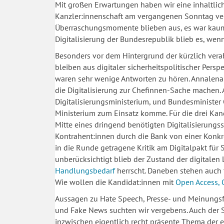
Mit großen Erwartungen haben wir eine inhaltli
Kanzler:innenschaft am vergangenen Sonntag verf
Überraschungsmomente blieben aus, es war kaum 
Digitalisierung der Bundesrepublik blieb es, we
Besonders vor dem Hintergrund der kürzlich ver
bleiben aus digitaler sicherheitspolitischer Pers
waren sehr wenige Antworten zu hören. Annale
die Digitalisierung zur Chefinnen-Sache machen.
Digitalisierungsministerium, und Bundesminister O
Ministerium zum Einsatz komme. Für die drei Kand
Mitte eines dringend benötigten Digitalisierungs
Kontrahent:innen durch die Bank von einer Konkre
in die Runde getragene Kritik am Digitalpakt für 
unberücksichtigt blieb der Zustand der digitalen
Handlungsbedarf
herrscht. Daneben stehen auch 
Wie wollen die Kandidat:innen mit
Open Access,
Aussagen zu Hate Speech, Presse- und Meinungsf
und Fake News suchten wir vergebens. Auch der S
inzwischen eigentlich recht präsente Thema der 