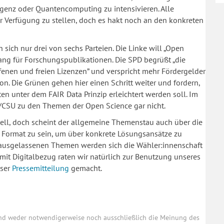
genz oder Quantencomputing zu intensivieren. Alle
ur Verfügung zu stellen, doch es hakt noch an den konkreten
sich nur drei von sechs Parteien. Die Linke will „Open
ang für Forschungspublikationen. Die SPD begrüßt „die
ffenen und freien Lizenzen” und verspricht mehr Fördergelder
. Die Grünen gehen hier einen Schritt weiter und fordern,
n unter dem FAIR Data Prinzip erleichtert werden soll. Im
/CSU zu den Themen der Open Science gar nicht.
riell, doch scheint der allgemeine Themenstau auch über die
s Format zu sein, um über konkrete Lösungsansätze zu
n ausgelassenen Themen werden sich die Wähler:innenschaft
mit Digitalbezug raten wir natürlich zur Benutzung unseres
eser
Pressemitteilung
gemacht.
und weder notwendigerweise noch ausschließlich die Meinung des