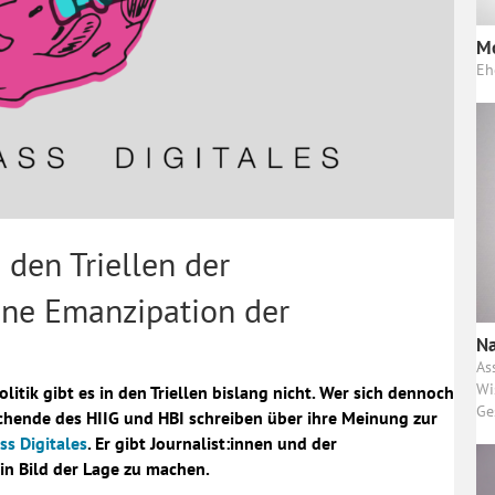
M
Eh
 den Triellen der
ine Emanzipation der
Na
As
Wi
litik gibt es in den Triellen bislang nicht. Wer sich dennoch
Ge
rschende des HIIG und HBI schreiben über ihre Meinung zur
s Digitales
. Er gibt Journalist:innen und der
ein Bild der Lage zu machen.