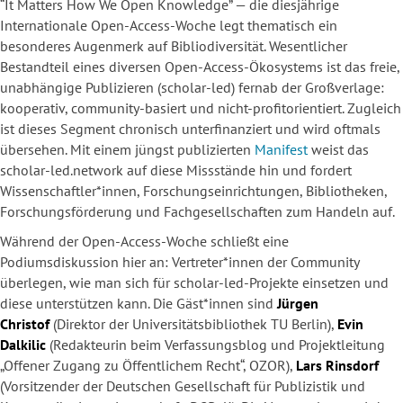
“It Matters How We Open Knowledge” — die diesjährige
Internationale Open-Access-Woche legt thematisch ein
besonderes Augenmerk auf Bibliodiversität. Wesentlicher
Bestandteil eines diversen Open-Access-Ökosystems ist das freie,
unabhängige Publizieren (scholar-led) fernab der Großverlage:
kooperativ, community-basiert und nicht-profitorientiert. Zugleich
ist dieses Segment chronisch unterfinanziert und wird oftmals
übersehen. Mit einem jüngst publizierten
Manifest
weist das
scholar-led.network auf diese Missstände hin und fordert
Wissenschaftler*innen, Forschungseinrichtungen, Bibliotheken,
Forschungsförderung und Fachgesellschaften zum Handeln auf.
Während der Open-Access-Woche schließt eine
Podiumsdiskussion hier an: Vertreter*innen der Community
überlegen, wie man sich für scholar-led-Projekte einsetzen und
diese unterstützen kann. Die Gäst*innen sind
Jürgen
Christof
(Direktor der Universitätsbibliothek TU Berlin),
Evin
Dalkilic
(Redakteurin beim Verfassungsblog und Projektleitung
„Offener Zugang zu Öffentlichem Recht“, OZOR),
Lars Rinsdorf
(Vorsitzender der Deutschen Gesellschaft für Publizistik und