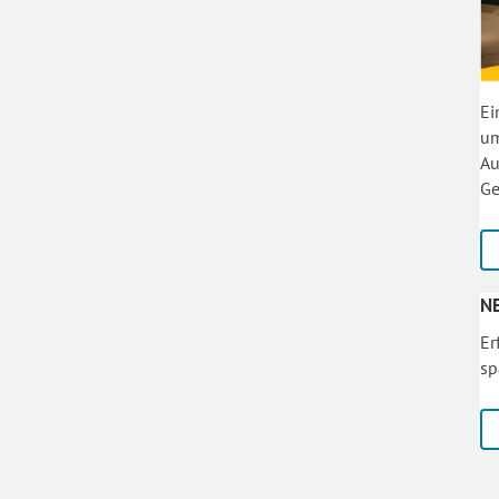
Ei
um
Au
Ge
N
Er
sp