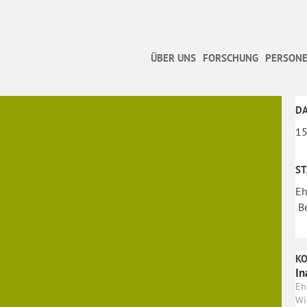
ÜBER UNS
FORSCHUNG
PERSONE
D
15
S
Eh
Be
K
In
Eh
Wi