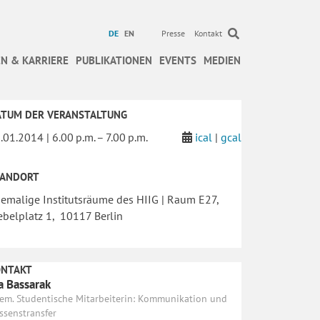
DE
EN
Presse
Kontakt
N & KARRIERE
PUBLIKATIONEN
EVENTS
MEDIEN
ATUM DER VERANSTALTUNG
.01.2014 | 6.00 p.m. – 7.00 p.m.
ical
|
gcal
TANDORT
emalige Institutsräume des HIIG | Raum E27,
belplatz 1, 10117 Berlin
ONTAKT
a Bassarak
em. Studentische Mitarbeiterin: Kommunikation und
ssenstransfer