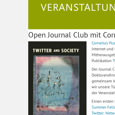
Open Journal Club mit Co
Cornelius P
Internet und 
Mitherausgeb
Publikation
T
Der Journal C
DoktorandInn
gemeinsam in
wir unsere Tü
der Veransta
Einen ersten
Summer Fell
Twitter: Netw