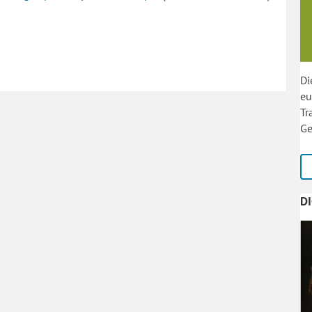
Di
eu
Tr
Ge
D