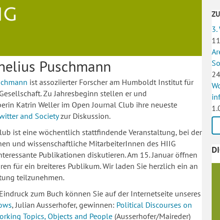
Z
3.
11
Ar
rnelius Puschmann
So
24
uschmann
ist assoziierter Forscher am Humboldt Institut für
Wo
Gesellschaft. Zu Jahresbeginn stellen er und
in
erin Katrin Weller im Open Journal Club ihre neueste
1.
witter and Society
zur Diskussion.
lub ist eine wöchentlich stattfindende Veranstaltung, bei der
en und wissenschaftliche MitarbeiterInnen des HIIG
D
teressante Publikationen diskutieren. Am 15. Januar öffnen
ren für ein breiteres Publikum. Wir laden Sie herzlich ein an
ltung teilzunehmen.
 Eindruck zum Buch können Sie auf der Internetseite unseres
ows
, Julian Ausserhofer, gewinnen:
Political Discourses on
orking Topics, Objects and People
(Ausserhofer/Maireder)