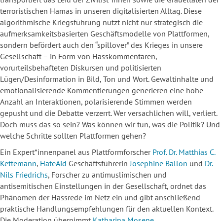
terroristischen Hamas in unseren digitalisierten Alltag. Diese
algorithmische Kriegsführung nutzt nicht nur strategisch die
aufmerksamkeitsbasierten Geschäftsmodelle von Plattformen,
sondern befördert auch den “spillover” des Krieges in unsere
Gesellschaft – in Form von Hasskommentaren,
vorurteilsbehafteten Diskursen und politisierten
Lügen/Desinformation in Bild, Ton und Wort. Gewaltinhalte und
emotionalisierende Kommentierungen generieren eine hohe
Anzahl an Interaktionen, polarisierende Stimmen werden
gepusht und die Debatte verzerrt. Wer versachlichen will, verliert.
Doch muss das so sein? Was können wir tun, was die Politik? Und
welche Schritte sollten Plattformen gehen?
Ein Expert*innenpanel aus Plattformforscher
Prof. Dr. Matthias C.
Kettemann
,
HateAid
Geschäftsführerin
Josephine Ballon
und
Dr.
Nils Friedrichs
, Forscher zu antimuslimischen und
antisemitischen Einstellungen in der Gesellschaft, ordnet das
Phänomen der Hassrede im Netz ein und gibt anschließend
praktische Handlungsempfehlungen für den aktuellen Kontext.
Die Moderation übernimmt
Katharina Mosene
.