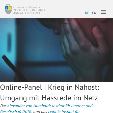
ME
DE
EN
Online-Panel | Krieg in Nahost:
Umgang mit Hassrede im Netz
Das
Alexander von Humboldt Institut für Internet und
Gesellschaft (HIIG)
und das
Leibniz-Institut für