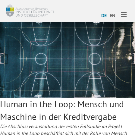
ME
DE
EN
Human in the Loop: Mensch und
Maschine in der Kreditvergabe
Die Abschlussveranstaltung der ersten Fallstudie im Projekt
Human in the Loop beschäftigt sich mit der Rolle von Mensch