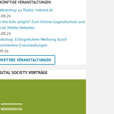
UKÜNFTIGE VERANSTALTUNGEN
 Workshop zu ‘Public Interest AI’
.08.26
e the kids alright? Zum Online-Jugendschutz und
cial Media Verboten
.08.26
rkshop: Erfolgreichere Werbung durch
formiertere Entscheidungen
09.26
WEITERE VERANSTALTUNGEN
IGITAL SOCIETY VORTRÄGE