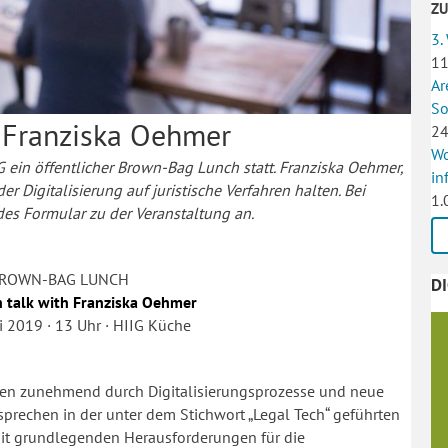
Z
3.
11
Ar
So
it Franziska Oehmer
24
Wo
G ein öffentlicher Brown-Bag Lunch statt. Franziska Oehmer,
in
r Digitalisierung auf juristische Verfahren halten. Bei
1.
des Formular zu der Veranstaltung an.
ROWN-BAG LUNCH
D
ch talk with Franziska Oehmer
i 2019 · 13 Uhr · HIIG Küche
aften zunehmend durch Digitalisierungsprozesse und neue
prechen in der unter dem Stichwort „Legal Tech“ geführten
e mit grundlegenden Herausforderungen für die