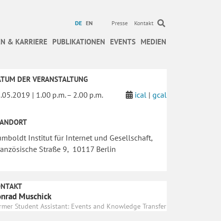
DE
EN
Presse
Kontakt
N & KARRIERE
PUBLIKATIONEN
EVENTS
MEDIEN
ATUM DER VERANSTALTUNG
.05.2019 | 1.00 p.m. – 2.00 p.m.
ical
|
gcal
TANDORT
mboldt Institut für Internet und Gesellschaft,
anzösische Straße 9, 10117 Berlin
ONTAKT
nrad Muschick
rmer Student Assistant: Events and Knowledge Transfer