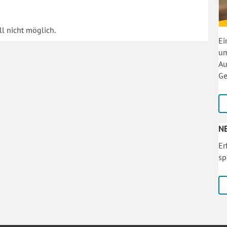
l nicht möglich.
Ei
um
Au
Ge
N
Er
sp