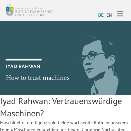
ME
DE
EN
Iyad Rahwan: Vertrauenswürdige
Maschinen?
Maschinelle Intelligenz spielt eine wachsende Rolle in unserem
Leben. Maschinen empfehlen uns heute Dinge wie Nachrichten,