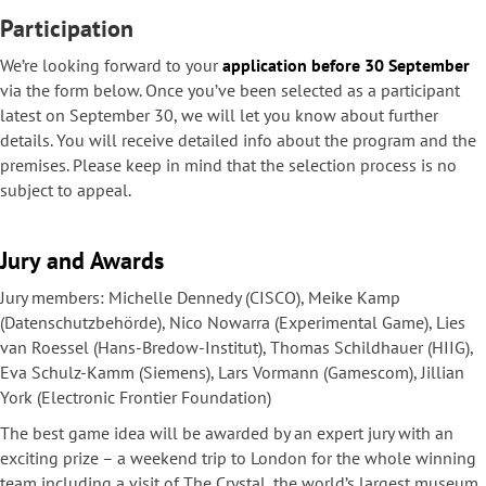
Participation
We’re looking forward to your
application before 30 September
via the form below. Once you’ve been selected as a participant
latest on September 30, we will let you know about further
details. You will receive detailed info about the program and the
premises. Please keep in mind that the selection process is no
subject to appeal.
Jury and
Awards
Jury members: Michelle Dennedy (CISCO), Meike Kamp
(Datenschutzbehörde), Nico Nowarra (Experimental Game), Lies
van Roessel (Hans-Bredow-Institut), Thomas Schildhauer (HIIG),
Eva Schulz-Kamm (Siemens), Lars Vormann (Gamescom), Jillian
York (Electronic Frontier Foundation)
The best game idea will be awarded by an expert jury with an
exciting prize – a weekend trip to London for the whole winning
team including a visit of The Crystal, the world’s largest museum