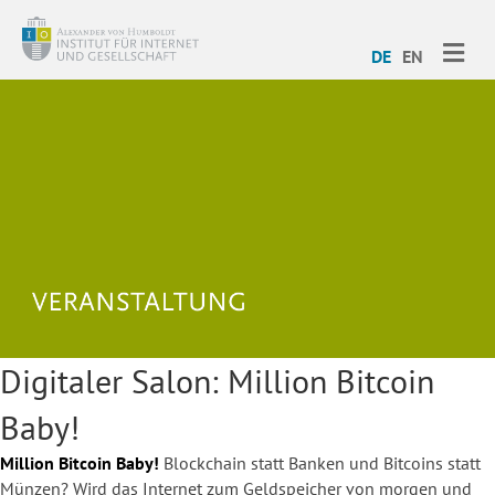
ME
DE
EN
Digitaler Salon: Million Bitcoin
Baby!
Million Bitcoin Baby!
Blockchain statt Banken und Bitcoins statt
Münzen? Wird das Internet zum Geldspeicher von morgen und