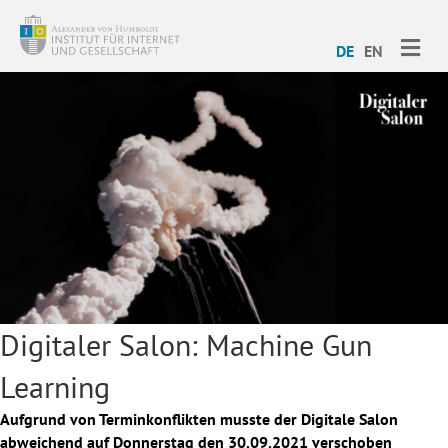
ME
DE
EN
Digitaler Salon: Machine Gun
Learning
Aufgrund von Terminkonflikten musste der Digitale Salon
abweichend auf Donnerstag den 30.09.2021 verschoben