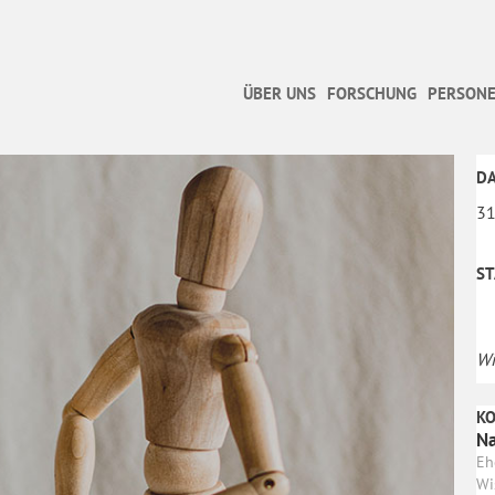
ÜBER UNS
FORSCHUNG
PERSONE
D
31
S
Wi
K
Na
Eh
Wi