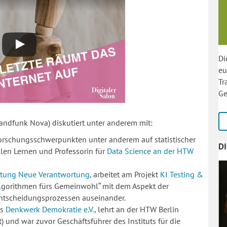
Di
eu
Tr
Ge
andfunk Nova) diskutiert unter anderem mit:
orschungsschwerpunkten unter anderem auf statistischer
D
en Lernen und Professorin für
Data Science an der HTW
ftung Neue Verantwortung
, arbeitet am Projekt
KI Testing &
„Algorithmen fürs Gemeinwohl“ mit dem Aspekt der
Entscheidungsprozessen auseinander.
es
Denkwerk Demokratie e.V.
, lehrt an der HTW Berlin
) und war zuvor Geschäftsführer des Instituts für die