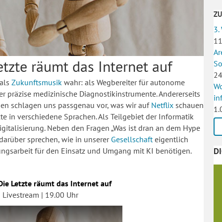
Z
3.
11
Ar
etzte räumt das Internet auf
So
24
 als
Zukunftsmusik
wahr: als Wegbereiter für autonome
Wo
er präzise medizinische Diagnostikinstrumente. Andererseits
in
thmen schlagen uns passgenau vor, was wir auf
Netflix
schauen
1.
e in verschiedene Sprachen. Als Teilgebiet der Informatik
igitalisierung. Neben den Fragen „Was ist dran an dem
Hype
 darüber sprechen, wie in unserer
Gesellschaft
eigentlich
D
ungsarbeit für den Einsatz und Umgang mit KI benötigen.
 Die Letzte räumt das Internet auf
 Livestream | 19.00 Uhr