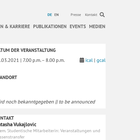
DE
EN
Presse
Kontakt
N & KARRIERE
PUBLIKATIONEN
EVENTS
MEDIEN
ATUM DER VERANSTALTUNG
.03.2021 | 7.00 p.m. – 8.00 p.m.
ical
|
gcal
TANDORT
rd noch bekanntgegeben || to be announced
ONTAKT
tasha Vukajlovic
em. Studentische Mitarbeiterin: Veranstaltungen und
ssenstransfer