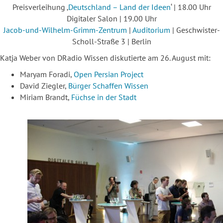
Preisverleihung ‚
Deutschland – Land der Ideen
‘ | 18.00 Uhr
Digitaler Salon | 19.00 Uhr
Jacob-und-Wilhelm-Grimm-Zentrum
|
Auditorium
| Geschwister-
Scholl-Straße 3 | Berlin
Katja Weber von DRadio Wissen diskutierte am 26. August mit:
Maryam Foradi,
Open Persian Project
David Ziegler,
Bürger Schaffen Wissen
Miriam Brandt,
Füchse in der Stadt