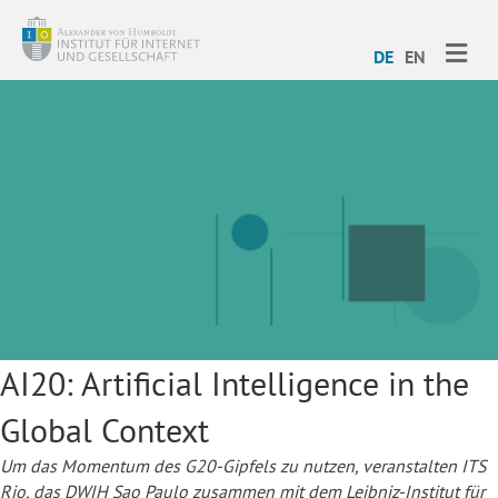
ME
DE
EN
AI20: Artificial Intelligence in the
Global Context
Um das Momentum des G20-Gipfels zu nutzen, veranstalten ITS
Rio, das DWIH Sao Paulo zusammen mit dem Leibniz-Institut für