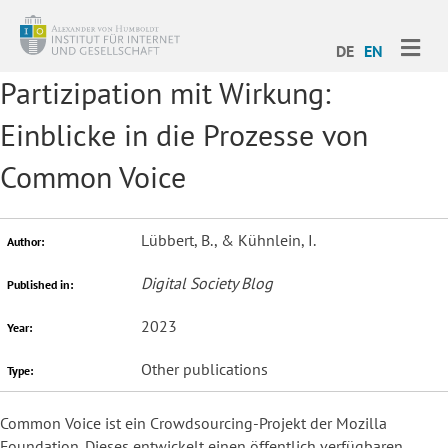
ME
DE
EN
Partizipation mit Wirkung:
Einblicke in die Prozesse von
Common Voice
Lübbert, B., & Kühnlein, I.
Author:
Digital Society Blog
Published in:
2023
Year:
Other publications
Type:
Common Voice ist ein Crowdsourcing-Projekt der Mozilla
Foundation. Dieses entwickelt einen öffentlich verfügbaren