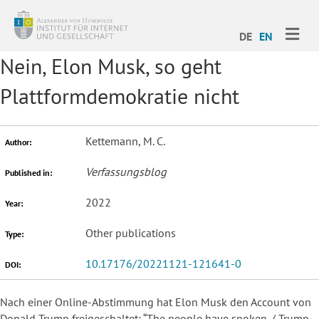
ME
DE
EN
Nein, Elon Musk, so geht
Plattformdemokratie nicht
Kettemann, M. C.
Author:
Verfassungsblog
Published in:
2022
Year:
Other publications
Type:
10.17176/20221121-121641-0
DOI:
Nach einer Online-Abstimmung hat Elon Musk den Account von
Donald Trump freigeschaltet: “The people have spoken. / Trump